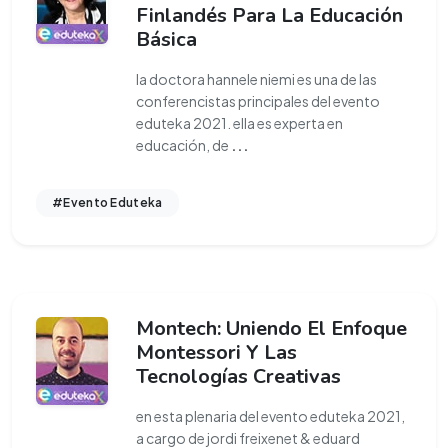
Finlandés Para La Educación
Básica
la doctora hannele niemi es una de las
conferencistas principales del evento
eduteka 2021. ella es experta en
educación, de
...
#Evento Eduteka
Montech: Uniendo El Enfoque
Montessori Y Las
Tecnologías Creativas
en esta plenaria del evento eduteka 2021,
a cargo de jordi freixenet & eduard