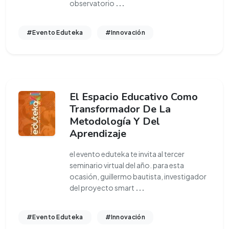
observatorio
...
#Evento Eduteka
#Innovación
El Espacio Educativo Como
Transformador De La
Metodología Y Del
Aprendizaje
el evento eduteka te invita al tercer
seminario virtual del año. para esta
ocasión, guillermo bautista, investigador
del proyecto smart
...
#Evento Eduteka
#Innovación