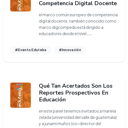
Competencia Digital Docente
el marco común europeo de competencia
digital docente, también conocido como
marco digcompedu está dirigido a
educadores desde el nivel
...
#Evento Eduteka
#Innovación
Qué Tan Acertados Son Los
Reportes Prospectivos En
Educación
en este panel tenemos invitados a mariela
zelada (universidad del valle de guatemala)
y a junami muñoz (co-director del