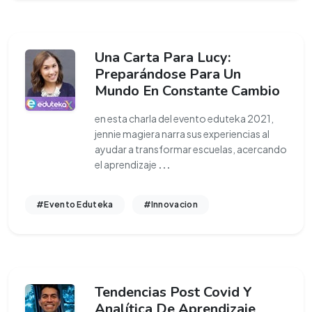
Una Carta Para Lucy:
Preparándose Para Un
Mundo En Constante Cambio
en esta charla del evento eduteka 2021,
jennie magiera narra sus experiencias al
ayudar a transformar escuelas, acercando
el aprendizaje
...
#Evento Eduteka
#Innovacion
Tendencias Post Covid Y
Analítica De Aprendizaje