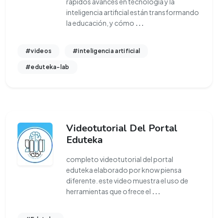
rápidos avances en tecnología y la
inteligencia artificial están transformando
la educación, y cómo
...
#videos
#inteligencia artificial
#eduteka-lab
Videotutorial Del Portal
Eduteka
completo videotutorial del portal
eduteka elaborado por know piensa
diferente. este video muestra el uso de
herramientas que ofrece el
...