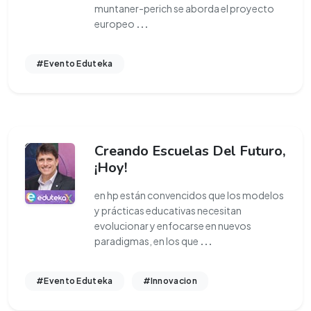
muntaner-perich se aborda el proyecto
europeo
...
#Evento Eduteka
Creando Escuelas Del Futuro,
¡Hoy!
en hp están convencidos que los modelos
y prácticas educativas necesitan
evolucionar y enfocarse en nuevos
paradigmas, en los que
...
#Evento Eduteka
#Innovacion