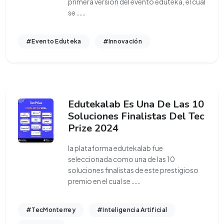
primera versión del evento eduteka, el cual
se
...
#Evento Eduteka
#Innovación
Edutekalab Es Una De Las 10
Soluciones Finalistas Del Tec
Prize 2024
la plataforma edutekalab fue
seleccionada como una de las 10
soluciones finalistas de este prestigioso
premio en el cual se
...
#TecMonterrey
#Inteligencia Artificial