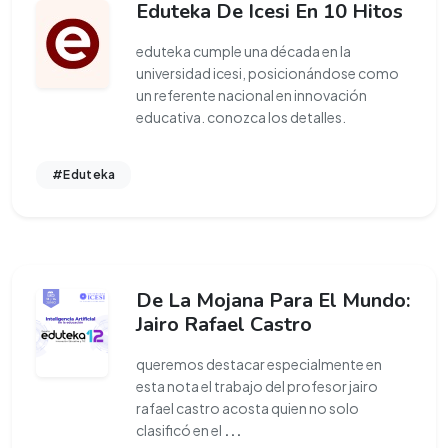
Eduteka De Icesi En 10 Hitos
eduteka cumple una década en la
universidad icesi, posicionándose como
un referente nacional en innovación
educativa. conozca los detalles.
#Eduteka
De La Mojana Para El Mundo:
Jairo Rafael Castro
queremos destacar especialmente en
esta nota el trabajo del profesor jairo
rafael castro acosta quien no solo
clasificó en el
...