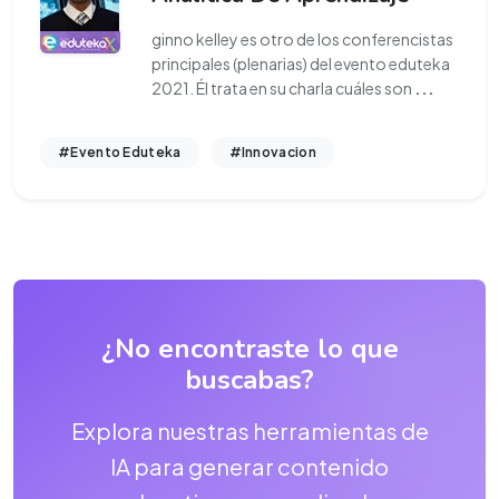
ginno kelley es otro de los conferencistas
principales (plenarias) del evento eduteka
2021. Él trata en su charla cuáles son
...
#Evento Eduteka
#Innovacion
¿No encontraste lo que
buscabas?
Explora nuestras herramientas de
IA para generar contenido