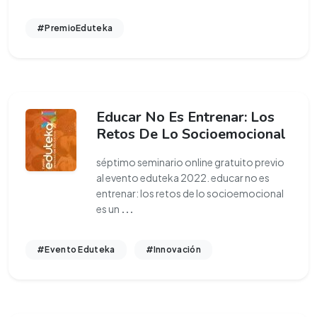
#PremioEduteka
Educar No Es Entrenar: Los
Retos De Lo Socioemocional
séptimo seminario online gratuito previo
al evento eduteka 2022. educar no es
entrenar: los retos de lo socioemocional
es un
...
#Evento Eduteka
#Innovación