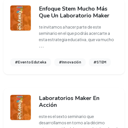
Enfoque Stem Mucho Más
Que Un Laboratorio Maker
te invitamos a hacer parte de este
seminario en el que podrás acercarte a
esta estrategia educativa, que va mucho
...
#Evento Eduteka
#Innovación
#STEM
Laboratorios Maker En
Acción
este es el sexto seminario que
desarrollamos en torno a la décimo