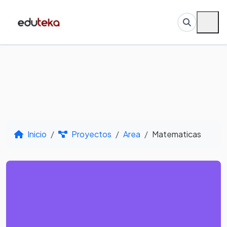
Inicio
Proyectos
Area
Matematicas
Por Área de
Conocimiento -
Matematicas