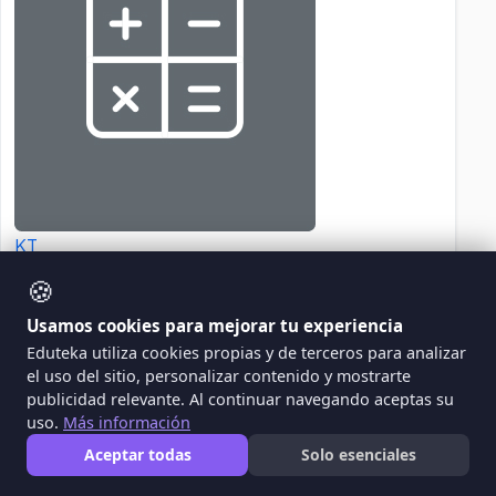
KT
Kevin Tsai - - - -
🍪
Usamos cookies para mejorar tu experiencia
Eduteka utiliza cookies propias y de terceros para analizar
el uso del sitio, personalizar contenido y mostrarte
Operaciones Básicas (Suma, Resta,
publicidad relevante. Al continuar navegando aceptas su
División Y Multiplicación
uso.
Más información
primeramente, el curso se va a enfocar en
Aceptar todas
Solo esenciales
enseñarles a los estudiantes de tercer grado el