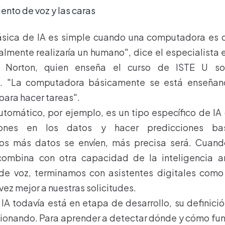
iento de voz y las caras
básica de IA es simple cuando una computadora es c
lmente realizaría un humano", dice el especialista 
 Norton, quien enseña el curso de ISTE U sob
. "La computadora básicamente se está enseñan
ara hacer tareas".
utomático, por ejemplo, es un tipo específico de I
rones en los datos y hacer predicciones b
os más datos se envíen, más precisa será. Cuand
ombina con otra capacidad de la inteligencia art
de voz, terminamos con asistentes digitales como 
ez mejor a nuestras solicitudes.
IA todavía está en etapa de desarrollo, su definic
ionando. Para aprender a detectar dónde y cómo func