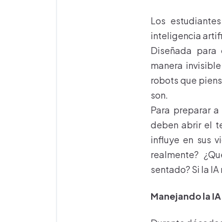
Los estudiante
inteligencia arti
Diseñada para 
manera invisibl
robots que piens
son.
Para preparar a 
deben abrir el 
influye en sus v
realmente? ¿Qu
sentado? Si la I
Manejando la IA