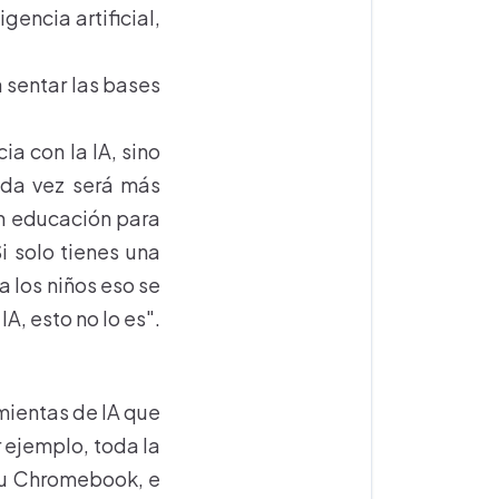
gencia artificial,
a sentar las bases
ia con la IA, sino
ada vez será más
en educación para
i solo tienes una
a los niños eso se
A, esto no lo es".
mientas de IA que
 ejemplo, toda la
 su Chromebook, e