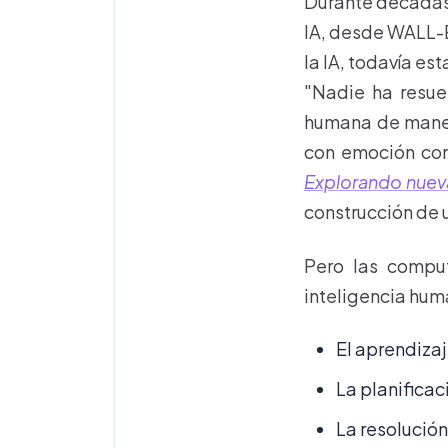
Durante décadas, 
IA, desde WALL-E
la IA, todavía es
"Nadie ha resue
humana de manera
con emoción com
Explorando nueva
construcción de 
Pero las compu
inteligencia hu
El aprendiza
La planific
La resoluci