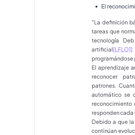
El reconocim
"La definición 
tareas que norma
tecnología Deb
artificial
[LFLO1]
programándose p
El aprendizaje a
reconocer pat
patrones. Cuant
automático se c
reconocimiento 
responden cada v
Debido a que la 
continúan evoluc