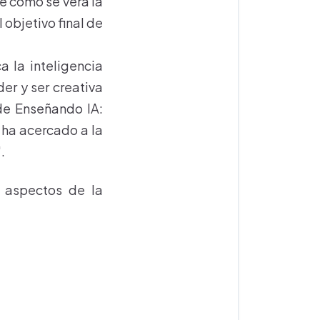
re cómo se verá la
objetivo final de
 la inteligencia
er y ser creativa
de Enseñando IA:
e ha acercado a la
".
 aspectos de la