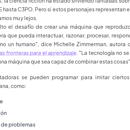
la ciencia ficción ha estado sirviendo fantasías sob
 hasta C3PO. Pero si estos personajes representan el 
tamos muy lejos.
lto el desafío de crear una máquina que reproduzca
 que pueda interactuar, razonar, procesar, respond
o un humano", dice Michelle Zimmerman, autora 
s fronteras para el aprendizaje
. "La tecnología no s
una máquina que sea capaz de combinar estas cosas
tadoras se pueden programar para imitar ciertos
mana, como:
je
ación
ón de problemas