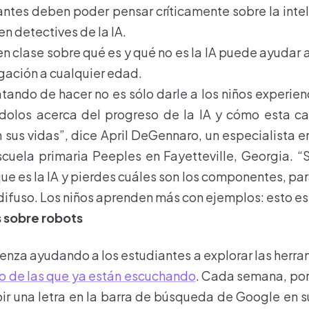
antes deben poder pensar críticamente sobre la inteli
en detectives de la IA.
n clase sobre qué es y qué no es la IA puede ayudar 
igación a cualquier edad.
tando de hacer no es sólo darle a los niños experienc
olos acerca del progreso de la IA y cómo esta c
sus vidas”, dice April DeGennaro, un especialista 
cuela primaria Peeples en Fayetteville, Georgia. “S
que es la IA y pierdes cuáles son los componentes, par
ifuso. Los niños aprenden más con ejemplos: esto es I
 sobre robots
za ayudando a los estudiantes a explorar las herra
o de las que ya están escuchando
. Cada semana, por
ibir una letra en la barra de búsqueda de Google en