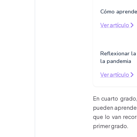
Cómo aprenden
Ver artículo
Reflexionar l
la pandemia
Ver artículo
En cuarto grado
pueden aprender 
que lo van reco
primer grado.