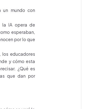
en un mundo con
 la IA opera de
 como esperaban,
onocen por lo que
A, los educadores
ónde y cómo esta
precisar. ¿Qué es
ías que dan por