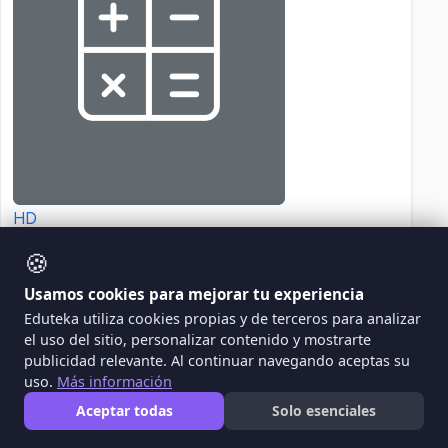
HD
Héctor Domingo Goicoechea - Jun 26, 2010
🍪
Usamos cookies para mejorar tu experiencia
Eduteka utiliza cookies propias y de terceros para analizar
Estadisticas Educativas
el uso del sitio, personalizar contenido y mostrarte
publicidad relevante. Al continuar navegando aceptas su
sabemos que existe una crisis educativa en
uso.
Más información
nuestro país. nos hemos enterado por los
Aceptar todas
Solo esenciales
diferentes medios masivos de comunicación,