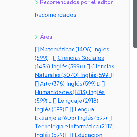
Recomendados por el editor
Recomendados
Área
Matemáticas (1406)
Inglés
(599)
Ciencias Sociales
(1436)
Inglés (599)
Ciencias
Naturales (3070)
Inglés (599)
Arte (378)
Inglés (599)
Humanidades (1413)
Inglés
(599)
Lenguaje (2918)
Inglés (599)
Lengua
Extranjera (605)
Inglés (599)
Tecnología e Informática (2117)
Inglés (599)
Educación