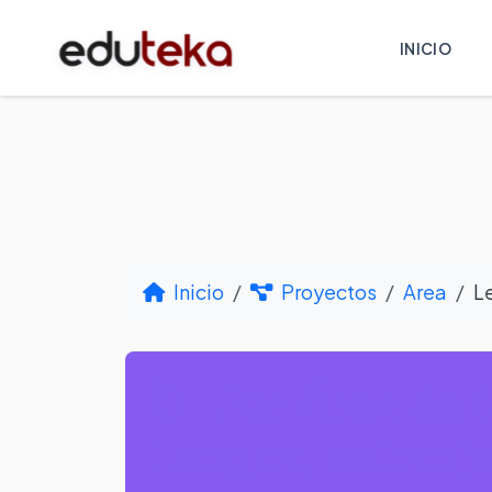
INICIO
Inicio
Proyectos
Area
L
Por Área de 
Lengua_extranje