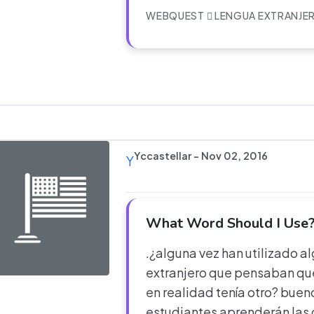
WEBQUEST
LENGUA EXTRANJE
Yccastellar - Nov 02, 2016
Y
What Word Should I Use
.¿alguna vez han utilizado a
extranjero que pensaban que
en realidad tenía otro? buen
estudiantes aprenderán las 