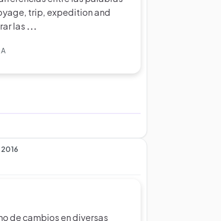
 voyage, trip, expedition and
arar las
...
RA
 2016
leno de cambios en diversas