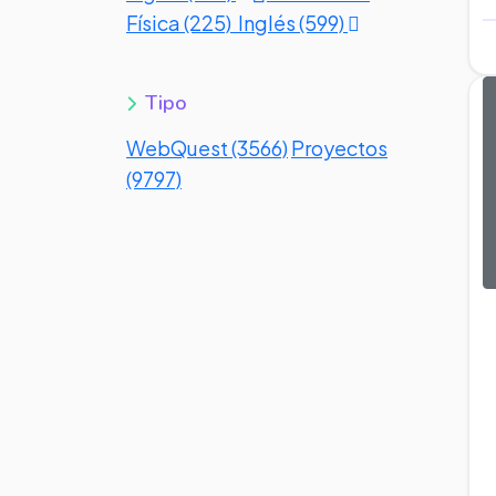
Física (225)
Inglés (599)
Tipo
WebQuest (3566)
Proyectos
(9797)