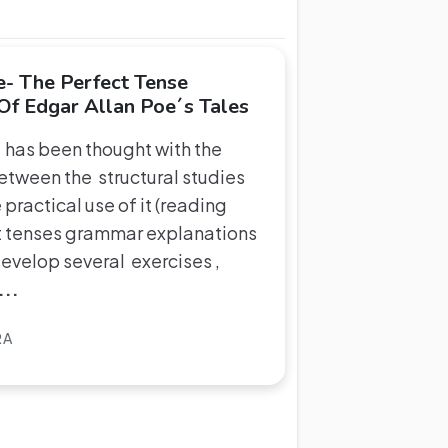
e- The Perfect Tense
f Edgar Allan Poe´s Tales
? has been thought with the
between the structural studies
practical use of it (reading
ect tenses grammar explanations
develop several exercises ,
...
RA