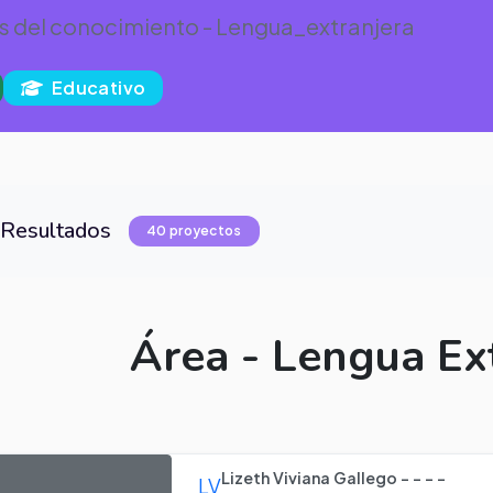
s del conocimiento - Lengua_extranjera
Educativo
Resultados
40 proyectos
Área - Lengua Ex
Lizeth Viviana Gallego - - - -
LV