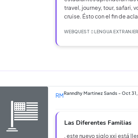
travel, journey, tour, safari,
cruise. Ésto con el fin de acl
WEBQUEST
LENGUA EXTRANJE
Ranndhy Martinez Sands - Oct 31,
RM
Las Diferentes Familias
. este nuevo siglo xxi está l