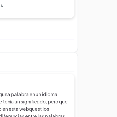
RA
?
lguna palabra en un idioma
 tenía un significado, pero que
o en esta webquest los
diferencias entre las palabras