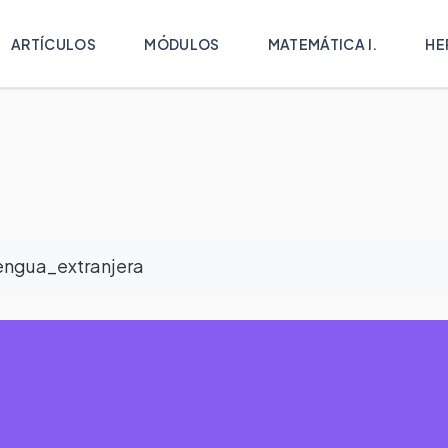
ARTÍCULOS
MÓDULOS
MATEMÁTICA I.
HE
engua_extranjera
Conocimiento -
ra