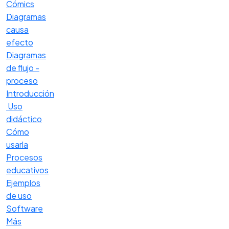
Cómics
Diagramas
causa
efecto
Diagramas
de flujo -
proceso
Introducción
Uso
didáctico
Cómo
usarla
Procesos
educativos
Ejemplos
de uso
Software
Más