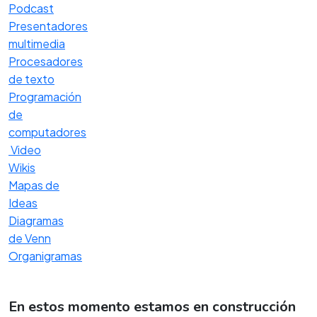
Podcast
Presentadores
multimedia
Procesadores
de texto
Programación
de
computadores
Video
Wikis
Mapas de
Ideas
Diagramas
de Venn
Organigramas
En estos momento estamos en construcción