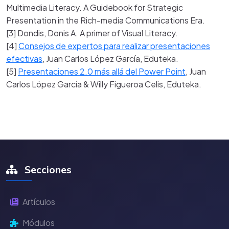
Multimedia
Literacy
. A
Guidebook
for
Strategic
Presentation
in
the
Rich-media
Communications
Era.
[3]
Dondis
,
Donis
A. A primer
of
Visual
Literacy
.
[4]
Consejos de expertos para realizar presentaciones
efectivas
, Juan Carlos López García,
Eduteka
.
[5]
Presentaciones 2.0 más allá del Power Point
, Juan
Carlos López García &
Willy
Figueroa
Celis
,
Eduteka
.
Secciones
Artículos
Módulos