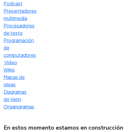
Podcast
Presentadores
multimedia
Procesadores
de texto
Programación
de
computadores
Video
Wikis
Mapas de
Ideas
Diagramas
de Venn
Organigramas
En estos momento estamos en construcción