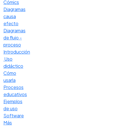
Cómics
Diagramas
causa
efecto
Diagramas
de flujo -
proceso
Introducción
Uso
didáctico
Cómo
usarla
Procesos
educativos
Ejemplos
de uso
Software
Más