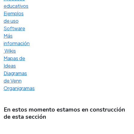
educativos
Ejemplos
de uso
Software
Más
información
Wikis
Mapas de
Ideas
Diagramas
de Venn
Organigramas
En estos momento estamos en construcción
de esta sección