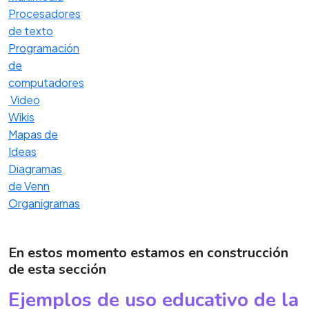
Procesadores
de texto
Programación
de
computadores
Video
Wikis
Mapas de
Ideas
Diagramas
de Venn
Organigramas
En estos momento estamos en construcción
de esta sección
Ejemplos de uso educativo de la