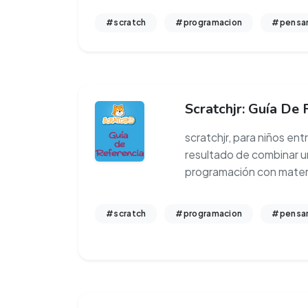
#scratch
#programacion
#pensam
Scratchjr: Guía De 
scratchjr, para niños entr
resultado de combinar u
programación con materi
#scratch
#programacion
#pensam