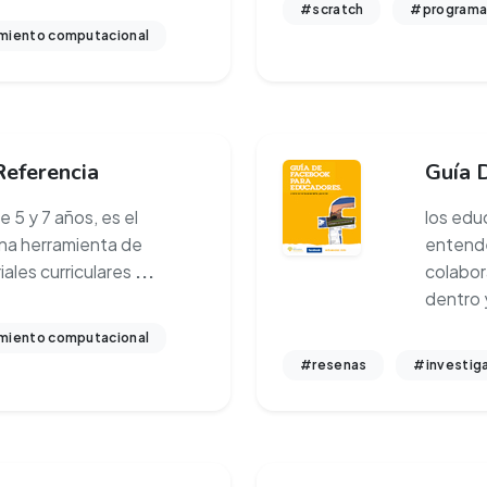
#scratch
#programa
iento computacional
Referencia
Guía 
e 5 y 7 años, es el
los edu
na herramienta de
entende
ales curriculares
...
colabor
dentro 
iento computacional
#resenas
#investig