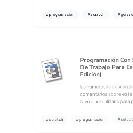
#programacion
#scratch
#guias 
Programación Con 
De Trabajo Para Es
Edición)
las numerosas descarga
comentarios sobre este
llevó a actualizarlo para
#scratch
#programacion
#soluci