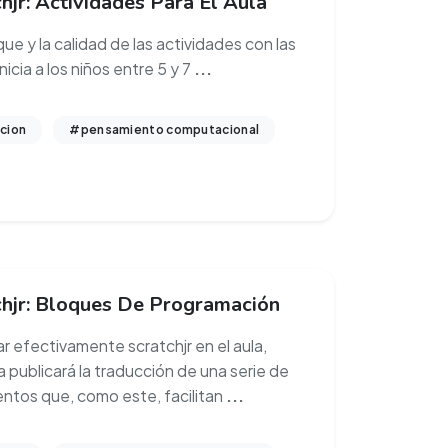
hjr: Actividades Para El Aula
ue y la calidad de las actividades con las
nicia a los niños entre 5 y 7
...
cion
#pensamiento computacional
chjr: Bloques De Programación
ar efectivamente scratchjr en el aula,
 publicará la traducción de una serie de
tos que, como este, facilitan
...