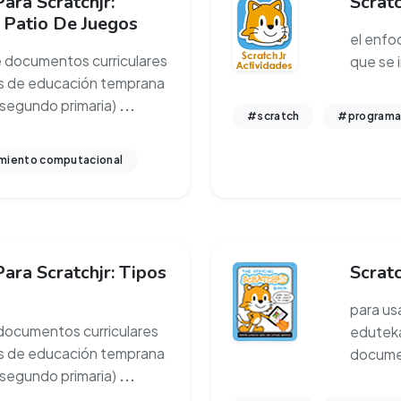
ara Scratchjr:
Scratc
l Patio De Juegos
el enfoq
 documentos curriculares
que se i
ños de educación temprana
 segundo primaria)
...
#scratch
#programa
iento computacional
ara Scratchjr: Tipos
Scrat
para us
 documentos curriculares
eduteka
ños de educación temprana
documen
 segundo primaria)
...