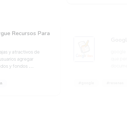
gue Recursos Para
Googl
google 
jas y atractivos de
que per
 usuarios agregar
documen
idos y fondos
...
#google
#resenas
on
a De Cálculo
io gratuito de google
acenar y administrar
les como textos,
...