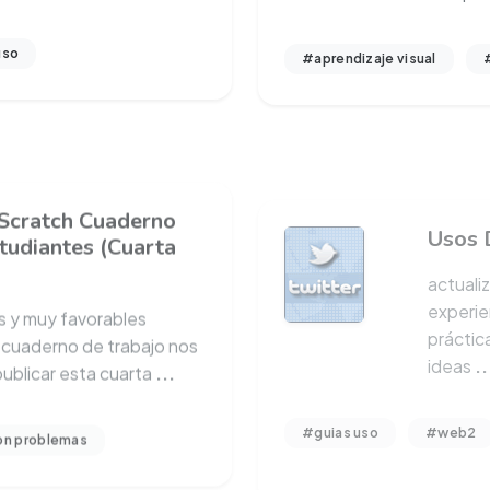
uso
#aprendizaje visual
Scratch Cuaderno
Usos 
tudiantes (Cuarta
actuali
experie
s y muy favorables
práctic
 cuaderno de trabajo nos
ideas
..
 publicar esta cuarta
...
#guias uso
#web2
on problemas