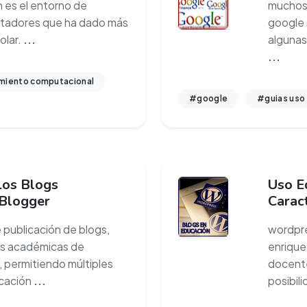
h es el entorno de
muchos 
tadores que ha dado más
google 
olar.
...
algunas
...
iento computacional
#google
#guias uso
Los Blogs
Uso E
 Blogger
Carac
e publicación de blogs,
wordpre
es académicas de
enrique
 permitiendo múltiples
docente
icación
...
posibil