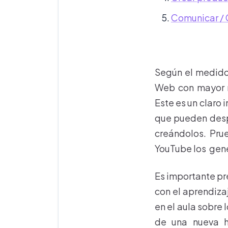
Comunicar / 
Según el medido
Web con mayor n
Este es un claro 
que pueden despl
creándolos. Pru
YouTube los gen
Es importante pre
con el aprendiza
en el aula sobre 
de una nueva h