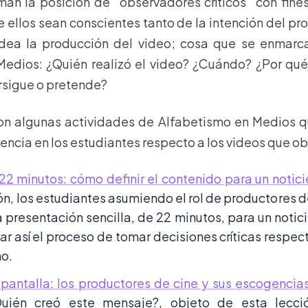
an la posición de “observadores críticos” con fine
e ellos sean conscientes tanto de la intención del pr
dea la producción del video; cosa que se enmarc
Medios: ¿Quién realizó el video? ¿Cuándo? ¿Por qué
rsigue o pretende?
son algunas actividades de Alfabetismo en Medios q
iencia en los estudiantes respecto a los videos que o
22 minutos: cómo definir el contenido para un notici
ón, los estudiantes asumiendo el rol de productores d
 presentación sencilla, de 22 minutos, para un notici
r así el proceso de tomar decisiones críticas respect
no.
 pantalla: los productores de cine y sus escogencia
uién creó este mensaje?, objeto de esta lecci