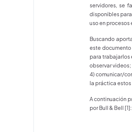
servidores, se f
disponibles par
uso en procesos
Buscando aporta
este documento 
para trabajarlos 
observar videos; 
4) comunicar/co
la práctica esto
A continuación p
por Bull & Bell [1]: