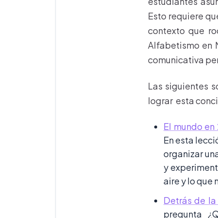
estudiantes asum
Esto requiere qu
contexto que ro
Alfabetismo en 
comunicativa pe
Las siguientes 
lograr esta conc
El mundo en 
En esta lecci
organizar una
y experimenta
aire y lo que 
Detrás de la
pregunta ¿Q