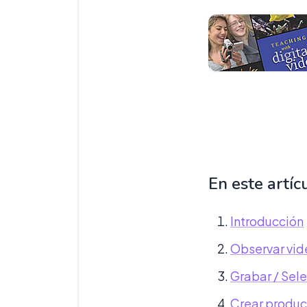
En este artíc
Introducción
Observar vid
Grabar / Sel
Crear produc