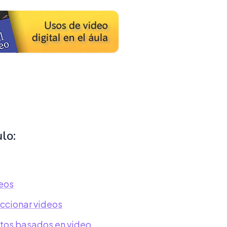
ulo:
eos
eccionar videos
tos basados en video