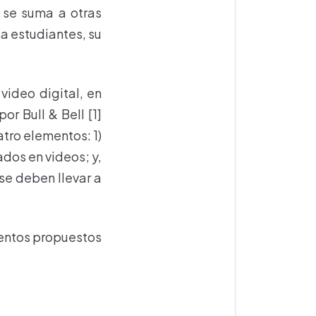
a se suma a otras
a estudiantes, su
ideo digital, en
 Bull & Bell [1]
atro elementos: 1)
ados en videos; y,
e deben llevar a
mentos propuestos