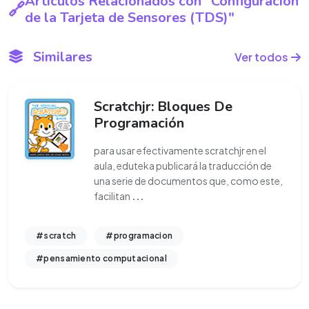
Artículos Relacionados con "Configuración
de la Tarjeta de Sensores (TDS)"
Similares
Ver todos
Scratchjr: Bloques De
Programación
para usar efectivamente scratchjr en el
aula, eduteka publicará la traducción de
una serie de documentos que, como este,
facilitan
...
#scratch
#programacion
#pensamiento computacional