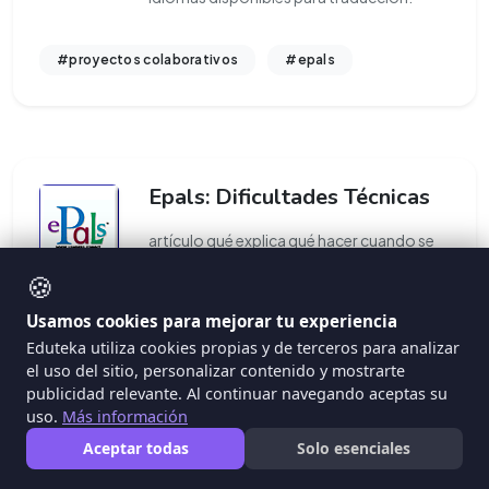
#proyectos colaborativos
#epals
Epals: Dificultades Técnicas
artículo qué explica qué hacer cuando se
experimenten dificultades técnicas con el
🍪
sitio epals.
Usamos cookies para mejorar tu experiencia
Eduteka utiliza cookies propias y de terceros para analizar
#proyectos colaborativos
#epals
el uso del sitio, personalizar contenido y mostrarte
publicidad relevante. Al continuar navegando aceptas su
uso.
Más información
Aceptar todas
Solo esenciales
Seis Grandes Ideas Que