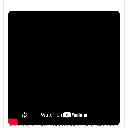
1. INSTALAR CONTROLADORES/DRIVERS
Para que el sistema operativo del computador
reconozca la TDS, se debe instalar el controlador o
driver [2] correspondiente (Win XP, Win 7, Linux, Mac).
En la siguiente tabla encontrará los enlaces de
descarga de los controladores para diferentes