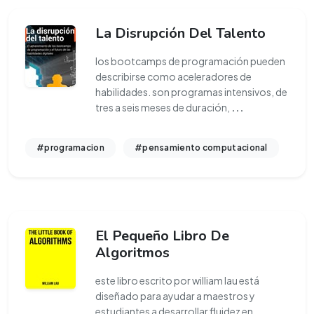
La Disrupción Del Talento
los bootcamps de programación pueden
describirse como aceleradores de
habilidades. son programas intensivos, de
tres a seis meses de duración,
...
#programacion
#pensamiento computacional
El Pequeño Libro De
Algoritmos
este libro escrito por william lau está
diseñado para ayudar a maestros y
estudiantes a desarrollar fluidez en