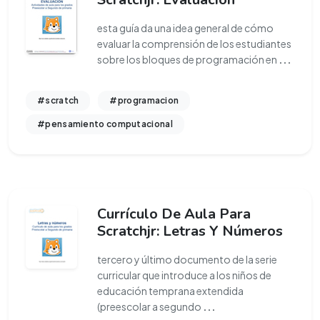
esta guía da una idea general de cómo
evaluar la comprensión de los estudiantes
sobre los bloques de programación en
...
#scratch
#programacion
#pensamiento computacional
Currículo De Aula Para
Scratchjr: Letras Y Números
tercero y último documento de la serie
curricular que introduce a los niños de
educación temprana extendida
(preescolar a segundo
...