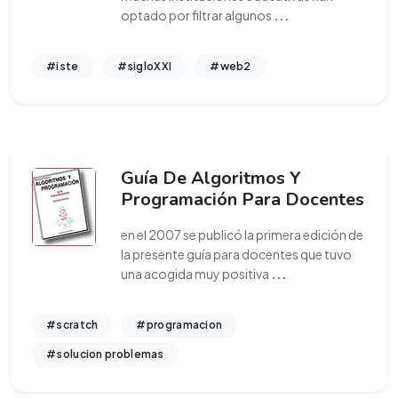
optado por filtrar algunos
...
#iste
#sigloXXI
#web2
Guía De Algoritmos Y
Programación Para Docentes
en el 2007 se publicó la primera edición de
la presente guía para docentes que tuvo
una acogida muy positiva
...
#scratch
#programacion
#solucion problemas