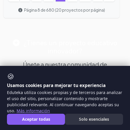
Página 8 de 680 (20 proyectos por página)
¿Tienes un proyecto educativo
innovador?
Únete a nuestra comunidad de
educadores y comparte tus proyectos
🍪
y WebQuest con miles de docentes de
Usamos cookies para mejorar tu experiencia
habla hispana.
Eduteka utiliza cookies propias y de terceros para analizar
el uso del sitio, personalizar contenido y mostrarte
publicidad relevante. Al continuar navegando aceptas su
uso.
Más información
Registrarse Gratis
Aceptar todas
Solo esenciales
Crear Proyecto