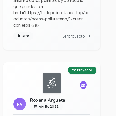
amante de los polimeros y de todo lo
que puedes <a
href="https://todopoliuretanos.top/pr
oductos/botas-poliuretano/">crear
con ellos</a>.
Ver proyecto
Arte
Ver proyecto completo
Proyecto
Roxana Argueta
RA
Abr 18, 2022