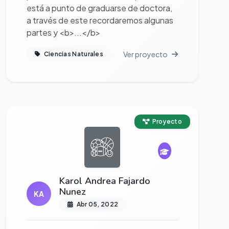
está a punto de graduarse de doctora,
a través de este recordaremos algunas
partes y <b>...</b>
Ver proyecto
Ciencias Naturales
Ver proyecto completo
Proyecto
Karol Andrea Fajardo
Nunez
KA
Abr 05, 2022