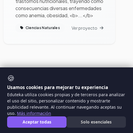
trastornos nutricionales, trayendo como
consecuencias diversas enfermedades
como anemia, obesidad, <b>...</b>
Ver proyecto
Ciencias Naturales
🍪
3
4
5
6
7
Usamos cookies para mejorar tu experiencia
Página 5 de 680 (20 proyectos por página)
Eduteka utiliza cookies propias y de terceros para analizar
el uso del sitio, personalizar contenido y mostrarte
publicidad relevante. Al continuar navegando aceptas su
uso.
Más información
¿Tienes un proyecto educativo
Aceptar todas
Solo esenciales
innovador?