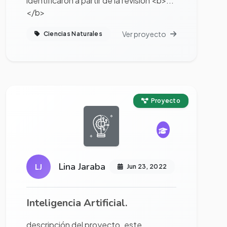
identificaron a partir de la revisión <b>...
</b>
Ver proyecto
Ciencias Naturales
Ver proyecto completo
Proyecto
Lina Jaraba
LJ
Jun 23, 2022
Inteligencia Artificial.
descripción del proyecto. este