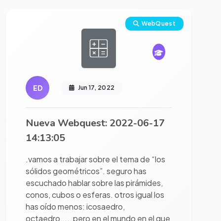
Ver proyecto completo
WebQuest
ED
Jun 17, 2022
Nueva Webquest: 2022-06-17
14:13:05
.vamos a trabajar sobre el tema de “los
sólidos geométricos”. seguro has
escuchado hablar sobre las pirámides,
conos, cubos o esferas. otros igual los
has oído menos: icosaedro,
octaedro,..., pero en el mundo en el que