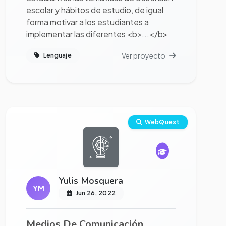
escolar y hábitos de estudio, de igual
forma motivar a los estudiantes a
implementar las diferentes <b>...</b>
Ver proyecto
Lenguaje
Ver proyecto completo
WebQuest
Yulis Mosquera
YM
Jun 26, 2022
Medios De Comunicación