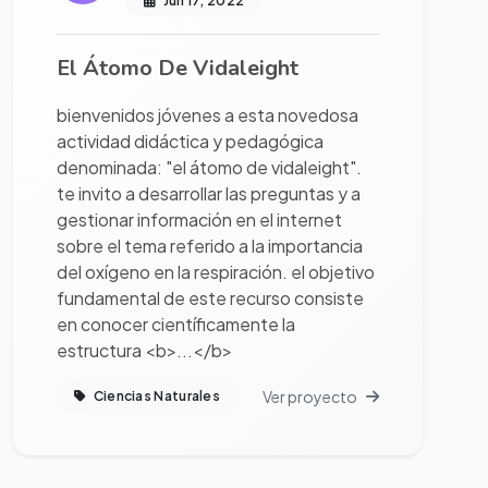
Jun 17, 2022
El Átomo De Vidaleight
bienvenidos jóvenes a esta novedosa
actividad didáctica y pedagógica
denominada: "el átomo de vidaleight".
te invito a desarrollar las preguntas y a
gestionar información en el internet
sobre el tema referido a la importancia
del oxígeno en la respiración. el objetivo
fundamental de este recurso consiste
en conocer científicamente la
estructura <b>...</b>
Ver proyecto
Ciencias Naturales