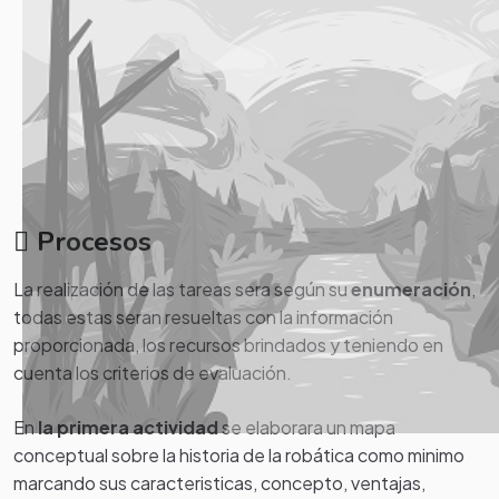
Procesos
La realización de las tareas sera según su
enumeración
,
todas estas seran resueltas con la información
proporcionada, los recursos brindados y teniendo en
cuenta los criterios de evaluación.
En
la primera actividad
se elaborara un mapa
conceptual sobre la historia de la robática como minimo
marcando sus caracteristicas, concepto, ventajas,