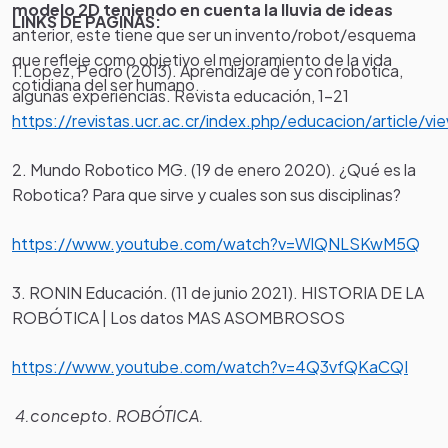
modelo 2D teniendo en cuenta la lluvia de ideas
LINKS DE PAGINAS:
anterior, este tiene que ser un invento/robot/esquema
que refleje como objetivo el mejoramiento de la vida
1.Lopez, Pedro (2013). Aprendizaje de y con robótica,
cotidiana del ser humano.
algunas experiencias. Revista educación, 1-21
https://revistas.ucr.ac.cr/index.php/educacion/article/
2. Mundo Robotico MG. (19 de enero 2020). ¿Qué es la
Robotica? Para que sirve y cuales son sus disciplinas?
https://www.youtube.com/watch?v=WlQNLSKwM5Q
3. RONIN Educación. (11 de junio 2021). HISTORIA DE LA
ROBÓTICA | Los datos MAS ASOMBROSOS
https://www.youtube.com/watch?v=4Q3vfQKaCQI
4.concepto. ROBÓTICA.