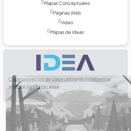
Mapas Conceptuales
Páginas Web
Video
Tarea
Mapas de Ideas
1. Elaboración de
mapa conceptual
sobre la historia de
la robótica.
Crear proyectos de clase utilizando inteligencia
artificial dando clic
aquí