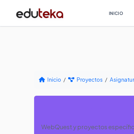
INICIO
Inicio
Proyectos
Asignatu
Por Asignatur
WebQuest y proyectos específico