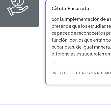
Cèlula Eucariota
con la implementación de es
pretende que los estudiante
capaces de reconocer los pr
función, por los que están co
eucariotas, de igual maner
diferencias estructurales ent
...
PROYECTO
CIENCIAS NATURAL