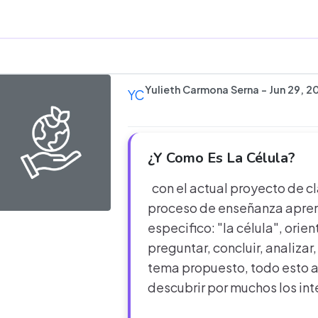
Yulieth Carmona Serna - Jun 29, 2
YC
¿Y Como Es La Célula?
con el actual proyecto de c
proceso de enseñanza apren
especifico: "la célula", orie
preguntar, concluir, analizar,
tema propuesto, todo esto a
descubrir por muchos los in