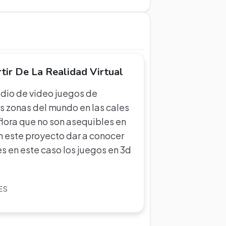
tir De La Realidad Virtual
dio de video juegos de
es zonas del mundo en las cales
lora que no son asequibles en
n este proyecto dar a conocer
es en este caso los juegos en 3d
ES