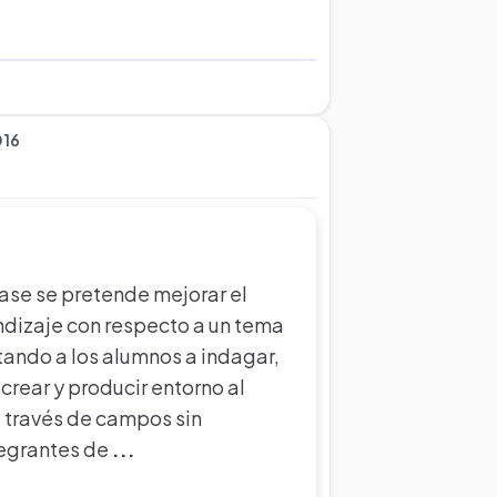
016
lase se pretende mejorar el
dizaje con respecto a un tema
ntando a los alumnos a indagar,
 crear y producir entorno al
 través de campos sin
tegrantes de
...