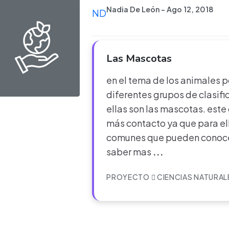
Nadia De León - Ago 12, 2018
ND
Las Mascotas
en el tema de los animales
diferentes grupos de clasifi
ellas son las mascotas. este 
más contacto ya que para el
comunes que pueden conocer
saber mas
...
PROYECTO
CIENCIAS NATURAL