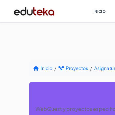
INICIO
Inicio
Proyectos
Asignatu
Por Asignatur
WebQuest y proyectos específico