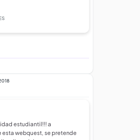
ES
 2018
dad estudiantil!!! a
e esta webquest, se pretende