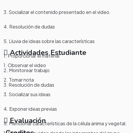
3. Socializar el contenido presentado en el video.
4. Resolución de dudas
5. Lluvia de ideas sobre las características
Actividades Estudiante
1. Proporcionar el material
1. Observar el video
2. Monitorear trabajo
2. Tomar nota
3. Resolución de dudas
3. Socializar sus ideas
4. Exponer ideas previas
Evaluación
5. Mencionar características de la célula anima y vegetal.
Creditos