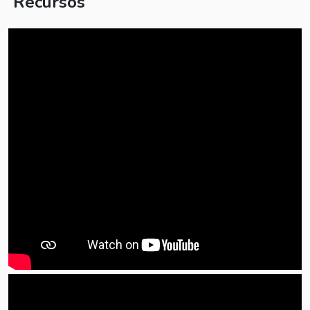
Recursos
Objetivos
Determinar las funciones básicas de la célula
Enunciar los postulados de la Teoría Celular