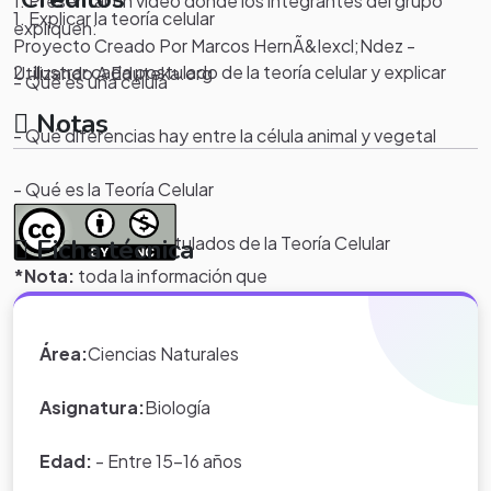
1. Presentar un video donde los integrantes del grupo
1. Explicar la teoría celular
expliquen:
Proyecto Creado Por Marcos HernÃ&Iexcl;Ndez -
2. Ilustrar cada postulado de la teoría celular y explicar
Utilizando A Eduteka.org
- Qué es una célula
Notas
- Qué diferencias hay entre la célula animal y vegetal
- Qué es la Teoría Celular
- Cuáles son los postulados de la Teoría Celular
Ficha técnica
*Nota:
toda la información que
aparece en los Proyectos de Clase
y WebQuest del portal educativo
Área:
Ciencias Naturales
Eduteka es creada por los usuarios
del portal.
Asignatura:
Biología
Edad:
- Entre 15-16 años