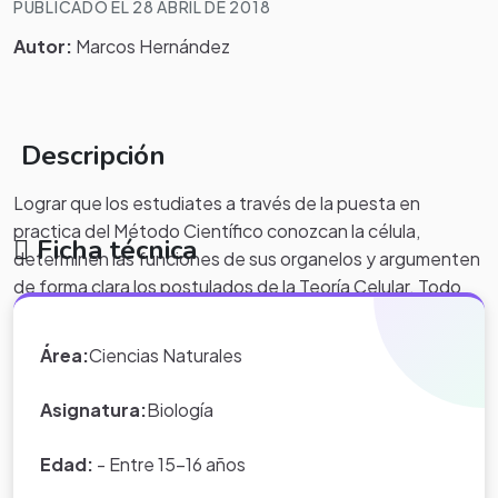
PUBLICADO EL 28 ABRIL DE 2018
Autor:
Marcos Hernández
Descripción
Lograr que los estudiates a través de la puesta en
practica del Método Científico conozcan la célula,
Ficha técnica
determinen las funciones de sus organelos y argumenten
de forma clara los postulados de la Teoría Celular. Todo
esto con la ayuda de instrumentos de observación y de
manipulación que permitan el estudio de forma creativa
Área:
Ciencias Naturales
de la célula como la parte fundamental de todo ser vivo.
Asignatura:
Biología
Edad:
- Entre 15-16 años