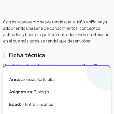
Con este proyecto se pretende que el niño y niña vaya
adquiriendo una serie de conocimientos, conceptos,
actitudes y hábitos que le irán introduciendo en el mundo
en el que más tarde se tendrá que desenvolver.
Ficha técnica
Uno de los principales objetivos es que el niño y niña
reconozca que todos los oficios son importantes, que
cada uno representa un eslabón importante en la cadena
Área:
Ciencias Naturales
del funcionamiento de una ciudad, por lo que todos
tienen un gran valor.
Asignatura:
Biología
Edad:
- Entre 5-6 años