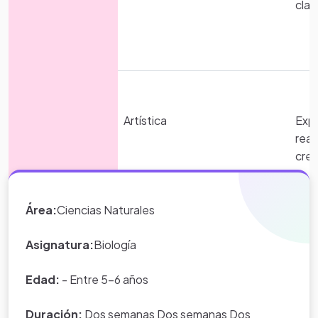
clas
Creditos
Artística
Expr
real
Ficha técnica
Proyecto Creado Por Sandra Milena Perez Escobar
crea
Utilizando A Eduteka.org
Área:
Ciencias Naturales
Materiales
Rec
Asignatura:
Biología
dife
reci
Edad:
- Entre 5-6 años
*Nota:
toda la información que
aparece en los Proyectos de Clase
Duración:
Dos semanas Dos semanas Dos