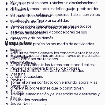
Valora las profesiones u oficios sin discriminaciones
Crayolas
Utiliza las formas sociales del lenguaje: pedir perdón,
Grabadora
dar las gracias, saludar, despedirse, hablar con varios
Instrumentos de cocina
interlocutores. Y valorar su utilidad
Láminas para pintar
Se reconocen como niños y niñas, respetuosos,
Laminas sobre diferentes profesiones
activos, responsables y conocedores de sus
Lápices de colores
derechos y de los demás
Libros
Requisitos
Recrea cada profesión por medio de actividades
Mesas
lúdicas.
Papel
Adquirir de forma general los conocimientos básicos
Elabora producciones propias a través de materiales
Papel charol
de las distintas profesiones.
reciclables.
Papel higiénico
Asociar visualmente las tareas correspondientes a
Papelería en general blanca y de colores
cada uno de los oficios aquí representados.
Plastilina
Ampliar vocabulario.
Revistas
Tomar el primer contacto con el mundo laboral y las
Sacapuntas
diferentes profesiones que lo constituyen.
Televisor
Trabajar la imaginación y el desarrollo de destrezas y
Tijeras
habilidades manuales.
Video -binn