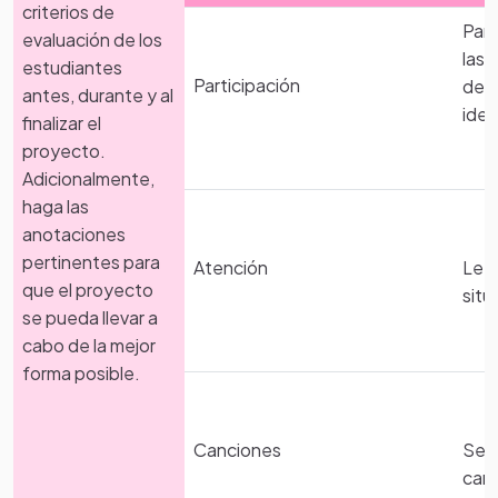
de fotografias enviadas, sobre sus trabajos y procesos
criterios de
Part
durante el proyecto.
evaluación de los
las 
estudiantes
Participación
Decoran con diferentes materiales la portada del libro.
del 
antes, durante y al
idea
finalizar el
Anexaran los trabajos realizados.
proyecto.
Adicionalmente,
Exposicion de su libro Bibliografico
haga las
anotaciones
pertinentes para
Atención
Lee 
que el proyecto
situ
se pueda llevar a
cabo de la mejor
forma posible.
Canciones
Se 
can