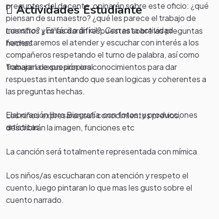
preguntas del docente, opinarán sobre este oficio: ¿qué
Actividades Estudiante
piensan de su maestro? ¿qué les parece el trabajo de
maestro? ¿Es fácil o difícil?. Con esta actividad
Los niños y niñas darán respuestas sobre las preguntas
fomentaremos el atender y escuchar con interés a los
hechas
compañeros respetando el turno de palabra, así como
Tomaran de sus propios conocimientos para dar
trabajar la expresión oral
respuestas intentando que sean logicas y coherentes a
las preguntas hechas.
Elaboración libro Biografía con fotos, y producciones
Los niños expresaran sus conocimientos previos,
artísticas.
describirán la imagen, funciones etc
La canción será totalmente representada con mímica
Los niños/as escucharan con atención y respeto el
cuento, luego pintaran lo que mas les gusto sobre el
cuento narrado.