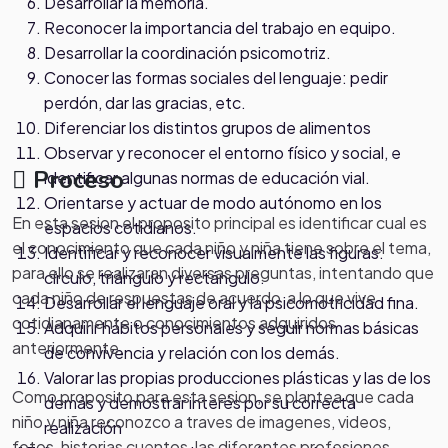
Desarrollar la memoria.
Reconocer la importancia del trabajo en equipo.
Desarrollar la coordinación psicomotriz.
Conocer las formas sociales del lenguaje: pedir
perdón, dar las gracias, etc.
Diferenciar los distintos grupos de alimentos
Observar y reconocer el entorno físico y social, e
Proceso
identificar algunas normas de educación vial.
Orientarse y actuar de modo autónomo en los
En esta sesion el proposito principal es identificar cual es
espacios cotidianos.
el conocimiento que cada niño y niña tiene sobre el tema,
Identificar y reconocer visualmente las figuras:
para ello se realizaran diversas preguntas, intentando que
círculo, triángulo y rectángulo.
cada niño de respuestas de acuerdo a lo que vive
Desarrollar el lenguaje oral y la psicomotricidad fina.
cotidianamente o conocimientos adquiridos
Adquirir hábitos personales y seguir normas básicas
anteriormente.
de convivencia y relación con los demás.
Valorar las propias producciones plásticas y las de los
Como proposito para esta sesion, se plantea que cada
demás y demostrar interés por su correcta
niño y niña reconozco a traves de imagenes, videos,
realización
fotos, historias cuentos, las diferentes profesiones,