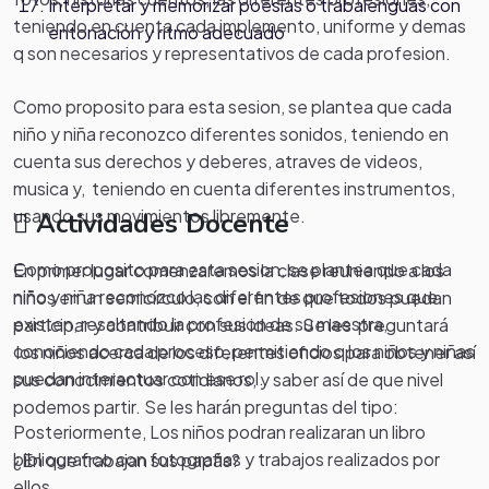
Interpretar y memorizar poesías o trabalenguas con
teniendo en cuenta cada implemento, uniforme y demas
entonación y ritmo adecuado
q son necesarios y representativos de cada profesion.
Como proposito para esta sesion, se plantea que cada
niño y niña reconozco diferentes sonidos, teniendo en
cuenta sus derechos y deberes, atraves de videos,
musica y, teniendo en cuenta diferentes instrumentos,
usando sus movimientos libremente.
Actividades Docente
Como proposito para esta sesion, se plantea que cada
En primer lugar comenzaremos la clase reuniendo a los
niño y niña reconozco las diferentes profesiones que
niños en un semicírculo, con el fin de que todos puedan
existen, resaltando la profesion de su maestra,
participar y contribuir con sus ideas. Se les preguntará
conociendo cada proceso, permitiendo q los niños y niñas
los niños acerca de los diferentes oficios para obtener así
puedan interactuar con ese rol.
sus conocimientos cotidianos, y saber así de que nivel
podemos partir. Se les harán preguntas del tipo:
Posteriormente, Los niños podran realizaran un libro
bibliografico con fotografias y trabajos realizados por
¿En que trabajan sus papás?
ellos.