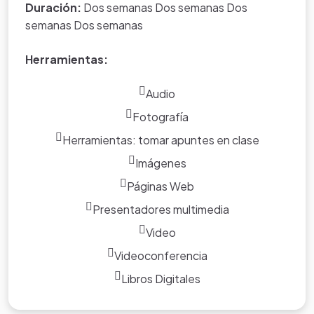
El conocer los distintos oficios pone al niño y niña
Duración:
Dos semanas Dos semanas Dos
en contacto directo con su entorno, por lo que podrán
semanas Dos semanas
elaborar su propia vida y representación de éste.
Herramientas:
Audio
Fotografía
Herramientas: tomar apuntes en clase
Imágenes
Páginas Web
Presentadores multimedia
Video
Videoconferencia
Libros Digitales