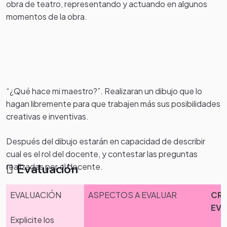
obra de teatro, representando y actuando en algunos
momentos de la obra.
“¿Qué hace mi maestro?”. Realizaran un dibujo que lo
hagan libremente para que trabajen más sus posibilidades
creativas e inventivas.
Después del dibujo estarán en capacidad de describir
cual es el rol del docente, y contestar las preguntas
realizadas por el docente.
Evaluación
EVALUACIÓN
ASPECTOS A EVALUAR
CRI
EVA
Cada niño con ayuda de sus padres realizara la impresion
Explicite los