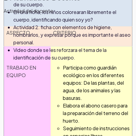
de su cuerpo.
Actividad del docente
En una ficha, los niños colorearan libremente el
cuerpo, identificando quien soy yo?
Actividad 2: ficha con elementos de higiene,
ASPECTO
CRITERIO
nombrarlos, y expresar porque es importante el aseo
personal.
Video donde se les reforzara el tema de la
identificación de su cuerpo.
TRABAJO EN
Participa como guardián
EQUIPO
ecológico en los diferentes
equipos: De las plantas, del
agua, de los animales y las
basuras.
Elabora el abono casero para
la preparación del terreno del
huerto.
Seguimiento de instrucciones
en espacios libres.