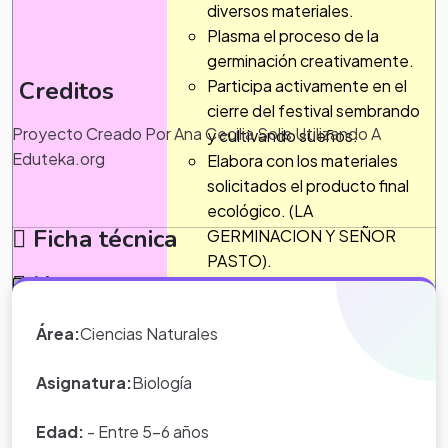
diversos materiales.
Plasma el proceso de la
germinación creativamente.
Creditos
Participa activamente en el
cierre del festival sembrando
Proyecto Creado Por Ana Cecilia Solis Utilizando A
y cultivando sueños.
Eduteka.org
Elabora con los materiales
solicitados el producto final
ecológico. (LA
Ficha técnica
GERMINACION Y SEÑOR
PASTO).
Notas
Área:
Ciencias Naturales
*Nota:
toda la información que
aparece en los Proyectos de Clase
Asignatura:
Biología
y WebQuest del portal educativo
Eduteka es creada por los usuarios
Edad:
- Entre 5-6 años
del portal.