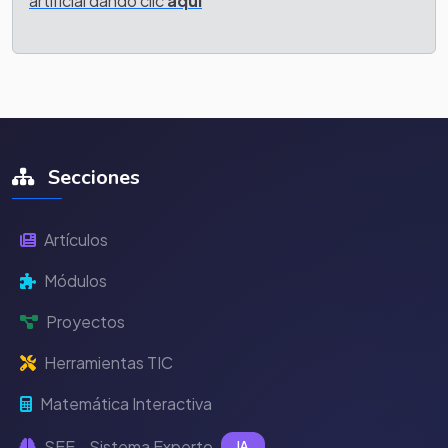
artificial dando clic
aquí
Secciones
Artículos
Módulos
Proyectos
Herramientas TIC
Matemática Interactiva
SEE - Sistema Experto
IA