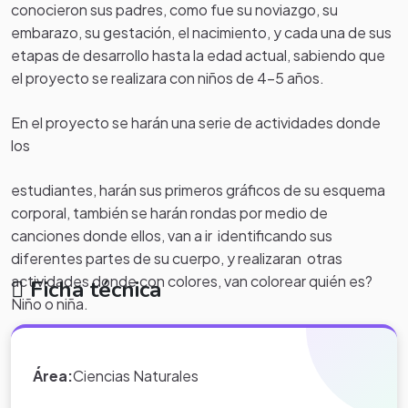
conocieron sus padres, como fue su noviazgo, su
embarazo, su gestación, el nacimiento, y cada una de sus
etapas de desarrollo hasta la edad actual, sabiendo que
el proyecto se realizara con niños de 4-5 años.
En el proyecto se harán una serie de actividades donde
los
estudiantes, harán sus primeros gráficos de su esquema
corporal, también se harán rondas por medio de
canciones donde ellos, van a ir identificando sus
diferentes partes de su cuerpo, y realizaran otras
actividades donde con colores, van colorear quién es?
Ficha técnica
Niño o niña.
También, se fortalecerá con imágenes, gráficos de ellos,
quien es tu familia dibujar su familia, para finalizar entregar
Área:
Ciencias Naturales
un álbum, donde se muestre, sus cambios que ha tenido,