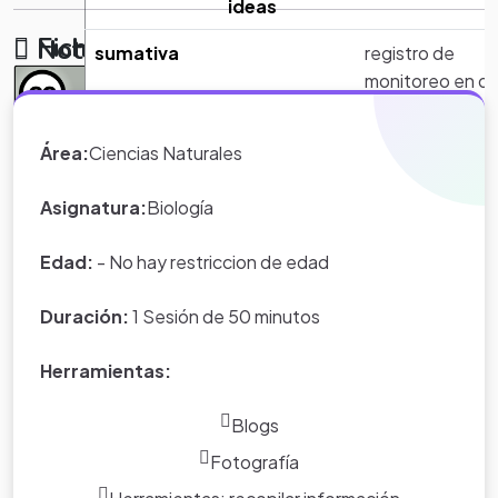
ideas
Ficha técnica
Notas
sumativa
registro de
monitoreo en dia
de campo
*Nota:
toda la información que
Área:
Ciencias Naturales
cuadro
AUTOEVALUAC
aparece en los Proyectos de Clase
comparativo
y WebQuest del portal educativo
Asignatura:
Biología
Eduteka es creada por los usuarios
del portal.
Edad:
- No hay restriccion de edad
Duración:
1 Sesión de 50 minutos
Herramientas:
Blogs
Fotografía