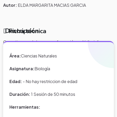
Autor:
ELDA MARGARITA MACIAS GARCIA
Descripción
Ficha técnica
Garantizar en el alumno una formación multidisciplinar,
donde aprenda a conocer, a ser, a hacer y convivir,
mediante una metodologia que le permita desarrollar
Área:
Ciencias Naturales
habilidades para
indagar
,
cuestionar
y
argumentar
logrando Identificar a la Célula como la unidad estructural
Asignatura:
Biología
de los seres vivios.
Edad:
- No hay restriccion de edad
Duración:
1 Sesión de 50 minutos
Herramientas: