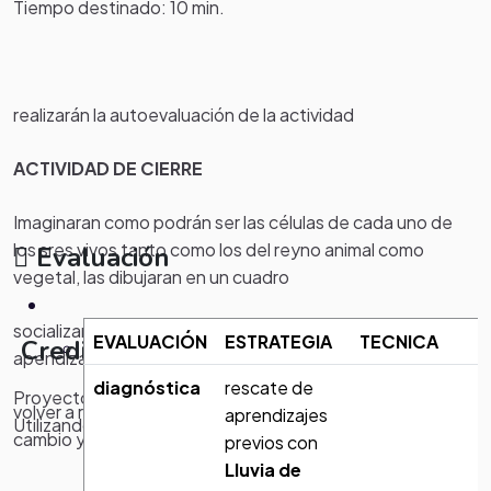
Tiempo destinado: 10 min.
realizarán la autoevaluación de la actividad
ACTIVIDAD DE CIERRE
Imaginaran como podrán ser las células de cada uno de
los sres vivos tanto como los del reyno animal como
Evaluación
vegetal, las dibujaran en un cuadro
socializar para despejar sus duda, así como compartir los
EVALUACIÓN
ESTRATEGIA
TECNICA
Creditos
apendizajes adquiridos en la clase,
diagnóstica
rescate de
Proyecto Creado Por Elda Margarita Macias Garcia
volver a revisar la autoevaluación para ver si tuvieron algún
aprendizajes
Utilizando A Eduteka.org
cambio y entregarla al maestro
previos con
Lluvia de