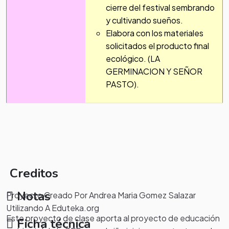
cierre del festival sembrando
y cultivando sueños.
Elabora con los materiales
solicitados el producto final
ecológico. (LA
GERMINACION Y SEÑOR
PASTO).
Creditos
Notas
Proyecto Creado Por Andrea Maria Gomez Salazar
Utilizando A Eduteka.org
Este proyecto de clase aporta al proyecto de educación
Ficha técnica