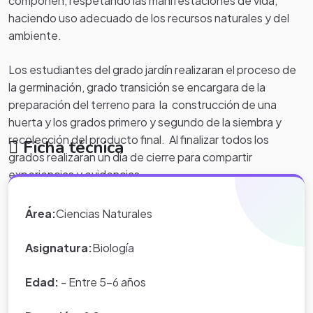
componen, respetando las manifestaciones de vida,
haciendo uso adecuado de los recursos naturales y del
ambiente.
Los estudiantes del grado jardín realizaran el proceso de
la germinación, grado transición se encargara de la
preparación del terreno para la construcción de una
huerta y los grados primero y segundo de la siembra y
recolección del producto final. Al finalizar todos los
Ficha técnica
grados realizaran un día de cierre para compartir
experiencias y evidencias.
En cuanto al proyecto de MEDIO AMBIENTE de la
Área:
Ciencias Naturales
institución, lo anterior apunta a
que el niño inicie en
contacto con la naturaleza, observando, explorando,
Asignatura:
Biología
relacionado, preguntando y sobre todo haciendo, que el
ambiente se transforme en el objeto de conocimiento, a
Edad:
- Entre 5-6 años
través del trabajo en equipo, la cooperación y el respeto