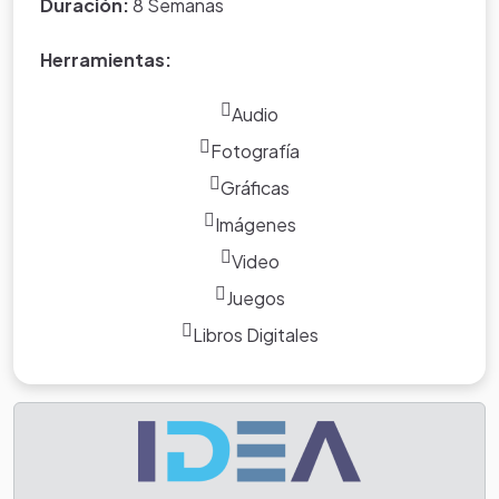
por el trabajo del otro.
Duración:
8 Semanas
Herramientas:
Audio
Fotografía
Gráficas
Imágenes
Video
Juegos
Libros Digitales