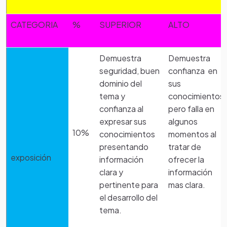
CATEGORIA
%
SUPERIOR
ALTO
Demuestra
Demuestra
seguridad, buen
confianza en
dominio del
sus
tema y
conocimientos
confianza al
pero falla en
expresar sus
algunos
10%
conocimientos
momentos al
presentando
tratar de
exposición
información
ofrecer la
clara y
información
pertinente para
mas clara.
el desarrollo del
tema.