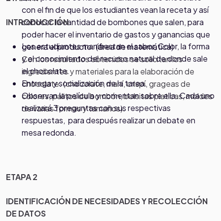
con el fin de que los estudiantes vean la receta y así
INTRODUCCIÓN
conocer la cantidad de bombones que salen, para
poder hacer el inventario de gastos y ganancias que
Los estudiantes manifiestan el sabor, Color, la forma
genera el producto. (área de matemática)
y el conocimiento del recurso natural de donde sale
Con los resultados obtenidos se solicitan los
el chocolate.
ingredientes y materiales para la elaboración de
Entrega y socialización de la tarea.
chocolate. (chocolate, maní, crispí, grageas de
Observan la película y comentan sobre ella. Cada uno
colores, palitos de bombón, bolsitas platicas, moldes
realizará 3 preguntas con sus respectivas
de varias formas y tamaños).
respuestas, para después realizar un debate en
mesa redonda.
ETAPA 2
IDENTIFICACIÓN DE NECESIDADES Y RECOLECCIÓN
DE DATOS