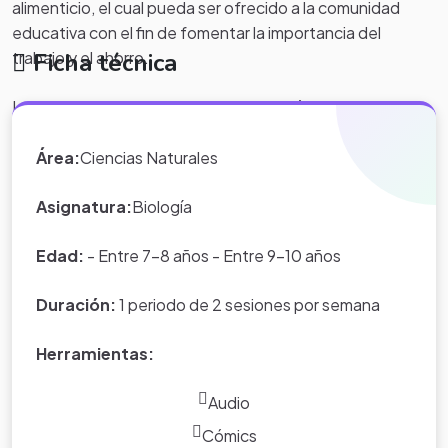
alimenticio, el cual pueda ser ofrecido a la comunidad
educativa con el fin de fomentar la importancia del
Ficha técnica
trabajo y el ahorro.
Los grados primeros y segundos tendrán como producto
final figuras en chocolate.
Área:
Ciencias Naturales
Asignatura:
Biología
El dinero recaudado por la venta de estos productos,
serán invertidos para la logística de una una salida
Edad:
- Entre 7-8 años - Entre 9-10 años
pedagógica a alguno de los siguientes lugares
Duración:
1 periodo de 2 sesiones por semana
(planetario, zoológico, hacienda la maría, museo de
transporte u otros).
Herramientas:
Audio
Cómics