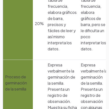
tabla de
tabla de
frecuencia,
frecuencia,
elabora gráficos
elabora
de barra,
gráficos de
20%
precisos y
barra, pero se
fáciles de leer y
le dificulta un
así mismo
poco
interpreta los
interpretar los
datos.
datos.
Expresa
Expresa
verbalmente la
verbalmente la
Proceso de
germinación de
germinación
germinación
la semilla.
de la semilla.
de la semilla
Presenta un
Presenta un
registro de
registro de
observación.
observación
Muestra su ficha
con algunas