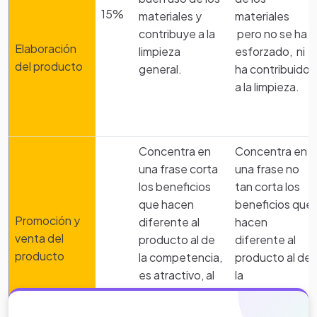
15%
materiales y
materiales
contribuye a la
pero no se ha
Elaboración
limpieza
esforzado, ni
del producto
general.
ha contribuido
a la limpieza.
Concentra en
Concentra en
una frase corta
una frase no
los beneficios
tan corta los
que hacen
beneficios que
Promoción y
diferente al
hacen
venta del
producto al de
diferente al
Creditos
Notas
producto
Ficha técnica
la competencia,
producto al de
es atractivo, al
la
Proyecto Creado Por Paola Andrea Ledezma Utilizando A
Universidad ICESI
por la orientación en la elaboración
oído y a la vista
competencia,
Eduteka.org
del proyecto transversal.
fácil de
es atractivo, al