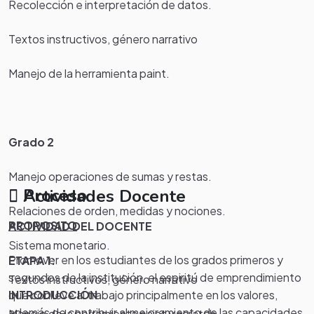
Recolección e interpretación de datos.
Textos instructivos, género narrativo
Manejo de la herramienta paint.
Grado 2
Manejo operaciones de sumas y restas.
Proceso
Actividades Docente
Relaciones de orden, medidas y nociones.
PROPOSITO
ACTIVIDAD DEL DOCENTE
Sistema monetario.
Promover en los estudiantes de los grados primeros y
ETAPA 1:
segundos de la institución, el espiritú de emprendimiento
Textos instructivos, género narrativo
INTRODUCCIÓN
que conlleve al trabajo principalmente en los valores,
además de contribuir al mejoramiento de las capacidades,
Manejo de la herramienta paint y scratch.