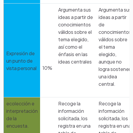
Argumenta sus
Argumenta sus
ideas a partir de
ideas a partir
conocimientos
de
válidos sobre el
conocimientos
tema elegido,
válidos sobre
así como el
el tema
Expresión de
énfasis en las
elegido,
un punto de
ideas centrales
aunque no
10%
vista personal
logra sostener
una idea
central.
ecolección e
Recoge la
Recoge la
interpretación
información
información
de la
solicitada, los
solicitada, los
encuesta.
registra en una
registra en una