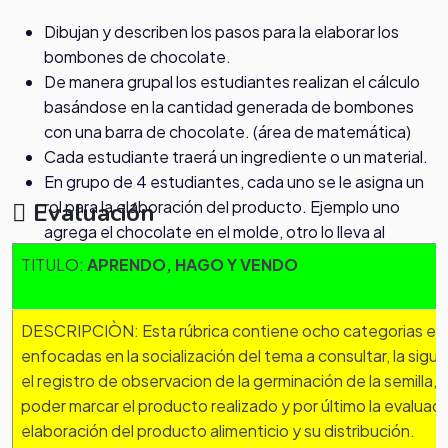
Dibujan y describen los pasos para la elaborar los
bombones de chocolate.
De manera grupal los estudiantes realizan el cálculo
basándose en la cantidad generada de bombones
con una barra de chocolate. (área de matemática)
Cada estudiante traerá un ingrediente o un material.
En grupo de 4 estudiantes, cada uno se le asigna un
rol para la elaboración del producto. Ejemplo uno
Evaluación
agrega el chocolate en el molde, otro lo lleva al
refrigerador, otro se encarga de empacarlo y otro
TITULO:
APRENDO, HAGO Y VENDO
estudiante le coloca la etiqueta.
Realizan la promoción y venta del producto.
DESCRIPCIÒN: Esta rúbrica contiene ocho categorias en t
Se escoge dos madres de familia, un estudiante por
enfocadas en la socialización del tema a consultar, la sigu
salón para que sean los veedores de la contabilidad
el registro de observacion de la germinación de la semilla, 
por la venta del producto y pensar en el sitio para la
poder marcar el producto realizado y por último la evaluac
salida pedagógica.
elaboración del producto alimenticio y su distribución.