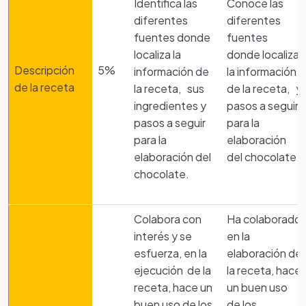
Identifica las
Conoce las
diferentes
diferentes
fuentes donde
fuentes
localiza la
donde localiza
Descripción
5%
información de
la información
de la receta
la receta, sus
de la receta, y
ingredientes y
pasos a seguir
pasos a seguir
para la
para la
elaboración
elaboración del
del chocolate.
chocolate.
Colabora con
Ha colaborado
interés y se
en la
esfuerza, en la
elaboración de
ejecución de la
la receta, hace
receta, hace un
un buen uso
buen uso de los
de los