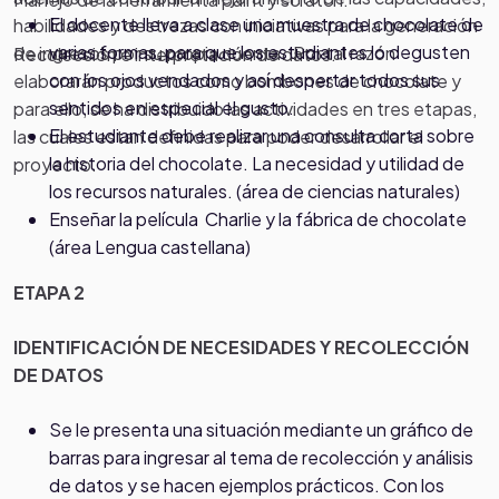
El docente lleva a clase una muestra de chocolate de
habilidades y destrezas con iniciativas para la generación
varias formas, para que los estudiantes lo degusten
de ingresos por su propia cuenta. Por tal razón
Recolección e interpretación de datos.
con los ojos vendados y así despertar todos sus
elaborarán productos como bombones de chocolate y
sentidos en especial el gusto.
para ello, se ha distribuido las actividades en tres etapas,
El estudiante debe realizar una consulta corta sobre
las cuales estan definidas para poder desarrollar el
la historia del chocolate. La necesidad y utilidad de
proyecto.
los recursos naturales. (área de ciencias naturales)
Enseñar la película Charlie y la fábrica de chocolate
(área Lengua castellana)
ETAPA 2
IDENTIFICACIÓN DE NECESIDADES Y RECOLECCIÓN
DE DATOS
Se le presenta una situación mediante un gráfico de
barras para ingresar al tema de recolección y análisis
de datos y se hacen ejemplos prácticos. Con los