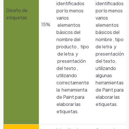
identificados
identificados
Diseño de
por lo menos
por lo menos
etiquetas
varios
varios
15%
elementos
elementos
básicos del
básicos del
nombre del
nombre , tipo
producto , tipo
de letra y
de letra y
presentación
presentación
del texto.
del texto ,
utilizando
utilizando
algunas
correctamente
herramientas
la herramienta
de Paint para
de Paint para
elaborar las
elaborar las
etiquetas.
etiquetas.