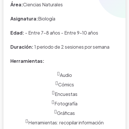
15%
Área:
Ciencias Naturales
Corporacion educativa popular - Liceo de la
recordar, es
oído y a la vista
amistad.
Ubicada en terron colorado. Avenida 4 oeste
único, para el
fácil de
Asignatura:
Biología
#15-95
producto y la
recordar, es
marca.
único, para el
Edad:
- Entre 7-8 años - Entre 9-10 años
Padres de familia
los cuales fimaron el formato de
producto y la
consentimiento para publicar las fotos de los
marca.
*Nota:
toda la información que
Duración:
1 periodo de 2 sesiones por semana
estudiantes, en actividades pedagógicos para el
aparece en los Proyectos de Clase
desarrollo del proyecto. Las imagenes solo tiene fines
y WebQuest del portal educativo
Herramientas:
educativos.
Eduteka es creada por los usuarios
del portal.
Audio
Cómics
Encuestas
Fotografía
Gráficas
Herramientas: recopilar información