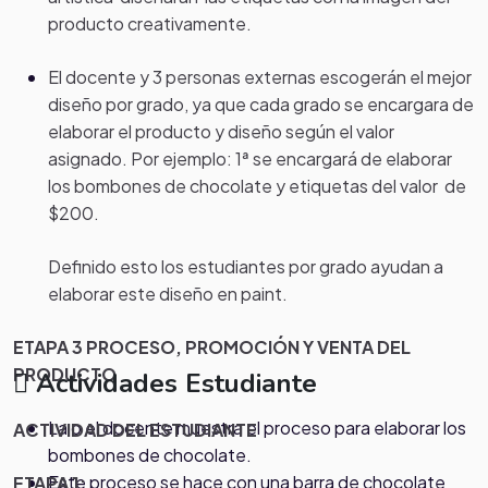
producto creativamente.
El docente y 3 personas externas escogerán el mejor
diseño por grado, ya que cada grado se encargara de
elaborar el producto y diseño según el valor
asignado. Por ejemplo: 1ª se encargará de elaborar
los bombones de chocolate y etiquetas del valor de
$200.
Definido esto los estudiantes por grado ayudan a
elaborar este diseño en paint.
ETAPA 3 PROCESO, PROMOCIÓN Y VENTA DEL
PRODUCTO
Actividades Estudiante
La o el docente muestra el proceso para elaborar los
ACTIVIDAD DEL ESTUDIANTE
bombones de chocolate.
Este proceso se hace con una barra de chocolate
ETAPA 1: