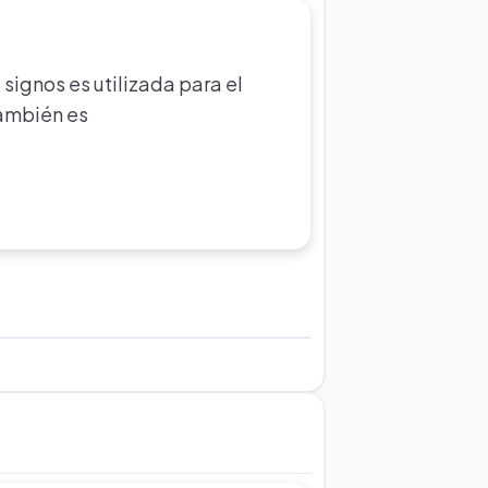
s signos es utilizada para el
también es
.