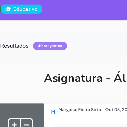
Educativo
Resultados
40 proyectos
Asignatura - Á
Maryjose Fierro Soto - Oct 05, 2
MF