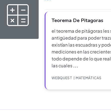
Teorema De Pitagoras
el teorema de pitágoras les s
antigüedad para poder traz
existían las escuadras y pode
mediciones en las crecientes
todo depende de lo que reali
las cuales
...
WEBQUEST
MATEMÁTICAS