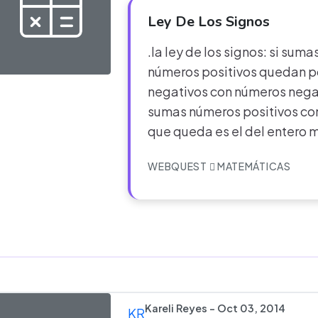
Ley De Los Signos
.la ley de los signos: si sum
números positivos quedan po
negativos con números negat
sumas números positivos con
que queda es el del entero 
WEBQUEST
MATEMÁTICAS
Kareli Reyes - Oct 03, 2014
KR