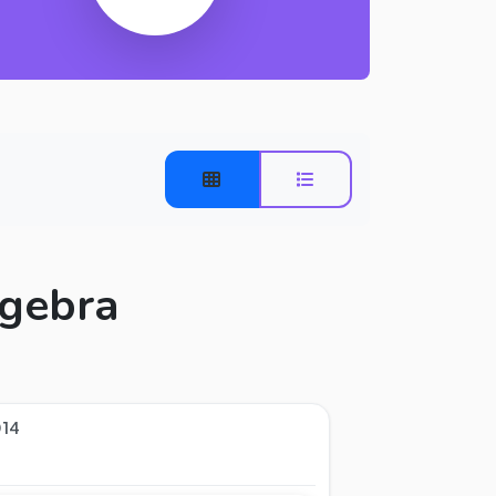
lgebra
014