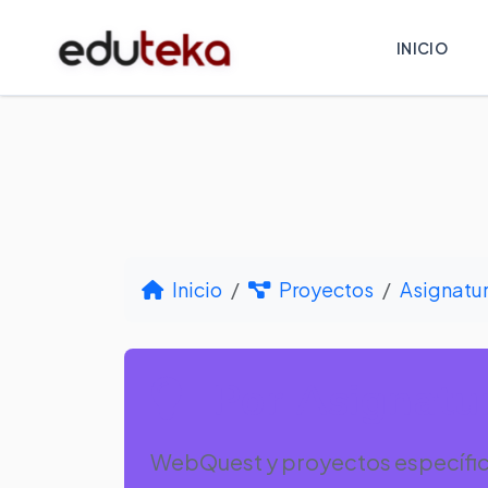
INICIO
Inicio
Proyectos
Asignatu
Por Asignatur
WebQuest y proyectos específic