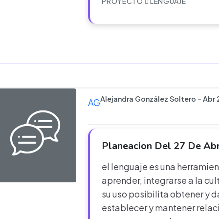
PROYECTO
LENGUAJE
Alejandra González Soltero - Abr
AG
Planeacion Del 27 De Ab
el lenguaje es una herramie
aprender, integrarse a la cul
su uso posibilita obtener y 
establecer y mantener relac