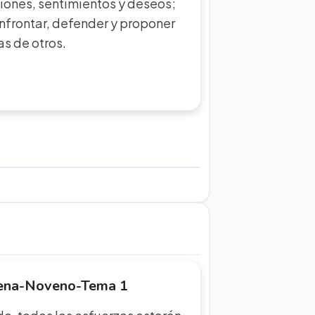
iones, sentimientos y deseos;
onfrontar, defender y proponer
as de otros.
tena-Noveno-Tema 1