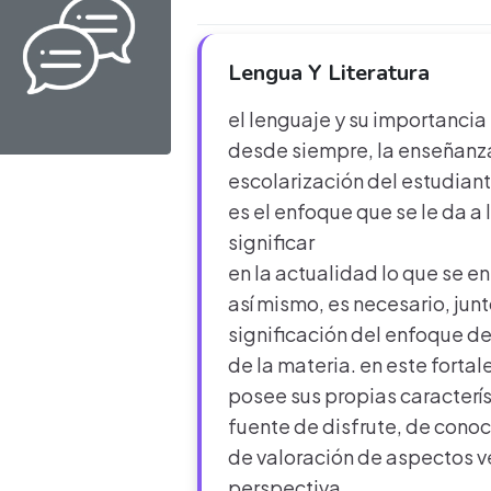
Lengua Y Literatura
el lenguaje y su importancia
desde siempre, la enseñanza
escolarización del estudian
es el enfoque que se le da a
significar
en la actualidad lo que se e
así mismo, es necesario, junt
significación del enfoque d
de la materia. en este fortal
posee sus propias característ
fuente de disfrute, de conoc
de valoración de aspectos v
perspectiva.