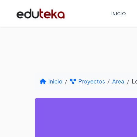
INICIO
Inicio
Proyectos
Area
L
Por Área de 
Lenguaje