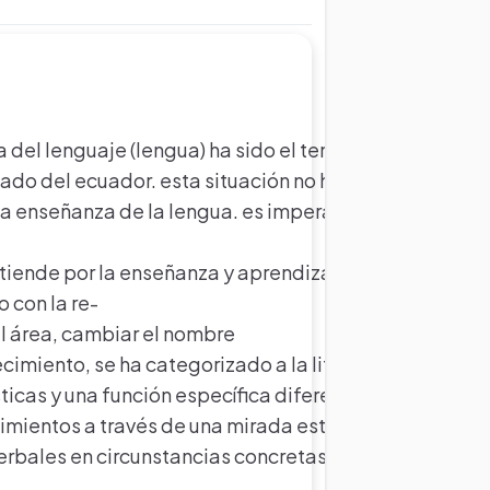
 del lenguaje (lengua) ha sido el tema más important
tado del ecuador. esta situación no ha cambiado, lo q
 la enseñanza de la lengua. es imperativo, entonces, r
ntiende por la enseñanza y aprendizaje de esta área e
o con la re­
el área, cambiar el nombre
ecimiento, se ha categorizado a la literatura como un 
icas y una función específica diferente. la literatura 
imientos a través de una mirada estética, de juego co
erbales en circunstancias concretas y debe respetar