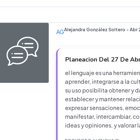
Alejandra González Soltero - Abr
AG
Planeacion Del 27 De Ab
el lenguaje es una herramie
aprender, integrarse a la cul
su uso posibilita obtener y 
establecer y mantener relac
expresar sensaciones, emoc
manifestar, intercambiar, c
ideas y opiniones, y valorar l