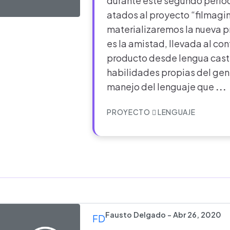
durante este segundo period
atados al proyecto “filmagi
materializaremos la nueva p
es la amistad, llevada al con
producto desde lengua caste
habilidades propias del gene
manejo del lenguaje que
...
PROYECTO
LENGUAJE
Fausto Delgado - Abr 26, 2020
FD