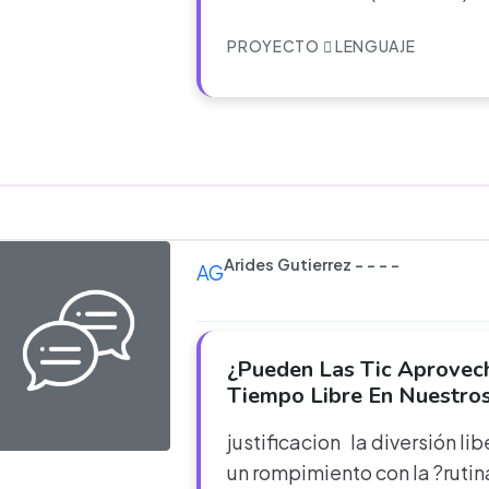
PROYECTO
LENGUAJE
Arides Gutierrez - - - -
AG
¿Pueden Las Tic Aprovech
Tiempo Libre En Nuestro
justificacion la diversión li
un rompimiento con la ?rutin