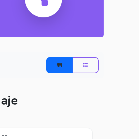
aje
 - -