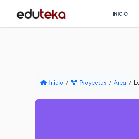
INICIO
Inicio
Proyectos
Area
L
Por Área de 
Lenguaje