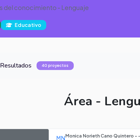
s del conocimiento - Lenguaje
Educativo
Resultados
40 proyectos
Área - Lengu
Monica Norieth Cano Quintero - -
MN