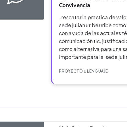
Convivencia
. rescatar la practica de val
sede julian uribe uribe como
con ayuda de las actuales té
comunicación tic. justificaci
como alternativa para una s
importante para la sede juli
PROYECTO
LENGUAJE