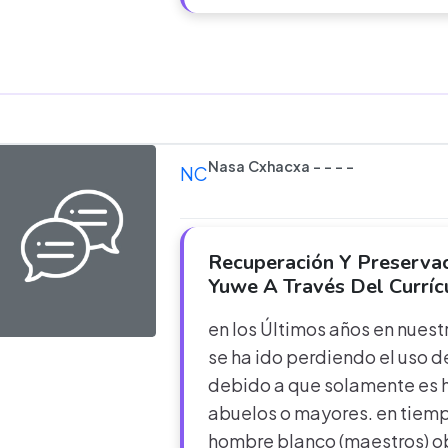
Nasa Cxhacxa - - - -
NC
Recuperación Y Preserva
Yuwe A Través Del Curríc
en los Últimos años en nues
se ha ido perdiendo el uso de 
debido a que solamente es h
abuelos o mayores. en tiemp
hombre blanco (maestros) o