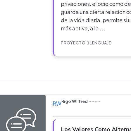
privaciones. el ocio como de
guarda una cierta relación c
de la vida diaria, permite sit
más activa, a la
...
PROYECTO
LENGUAJE
Rigo Wilfred - - - -
RW
Los Valores Como Altern