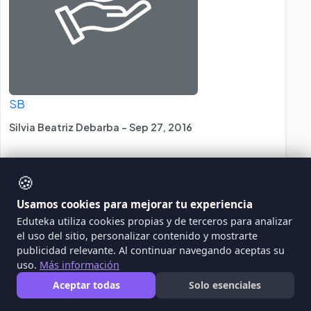
SB
Silvia Beatriz Debarba - Sep 27, 2016
🍪
La Germinación
Usamos cookies para mejorar tu experiencia
que los alumnos realicen un experimento
Eduteka utiliza cookies propias y de terceros para analizar
sencillo para poder entender qué es la
el uso del sitio, personalizar contenido y mostrarte
publicidad relevante. Al continuar navegando aceptas su
germinación, reconocer los factores que
uso.
Más información
necesitan las semillas para poder germinar,
Aceptar todas
Solo esenciales
comparen los tipos de germinación hipogea y
epigea, desarrollen un experimento sencillo,