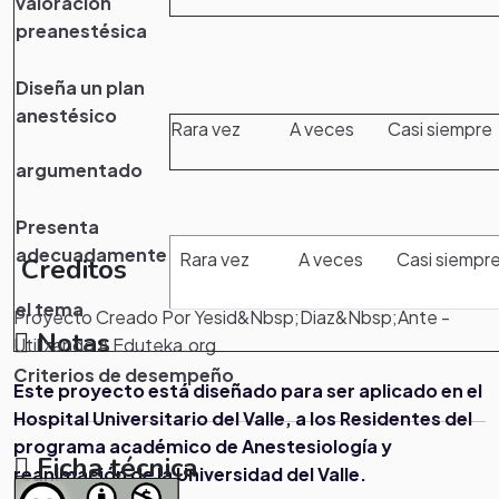
valoración
preanestésica
Diseña un plan
anestésico
Rara vez
A veces
Casi siempre
argumentado
Presenta
adecuadamente
Rara vez
A veces
Casi siempr
Creditos
el tema
Proyecto Creado Por Yesid&Nbsp;Diaz&Nbsp;Ante -
Notas
Utilizando A Eduteka.org
Criterios de desempeño
Este proyecto está diseñado para ser aplicado en el
Hospital Universitario del Valle, a los Residentes del
programa académico de Anestesiología y
Ficha técnica
reanimación de la Universidad del Valle.