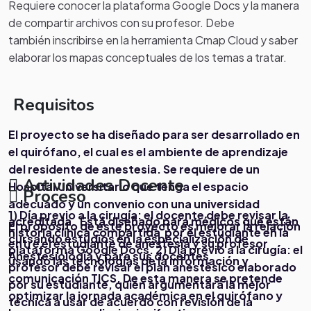
Requiere conocer la plataforma Google Docs y la manera
de compartir archivos con su profesor. Debe
también inscribirse en la herramienta Cmap Cloud y saber
elaborar los mapas conceptuales de los temas a tratar.
Requisitos
El proyecto se ha diseñado para ser desarrollado en
el quirófano, el cual es el ambiente de aprendizaje
del residente de anestesia. Se requiere de un
Actividades Docente
Hospital Universitario que tenga el espacio
Proceso
adecuado y un convenio con una universidad
1) Día previo a la cirugía: el docente debe revisar la
acreditada. Está diseñado para médicos que están
El propósito de este proyecto es mejorar la relación
historia clínica compartida por el estudiante en la
cursando estudios en la especialización de
entre el estudiante de anestesia y su profesor
plataforma Google Docs.
2) Día previo a la cirugía: el
Anestesiología y para sus docentes.
usando las tecnologías de la información y
profesor debe revisar el plan anestésico elaborado
comunicación TICS. De esta manera se pretende
por su estudiante, quien argumentará la mejor
optimizar la jornada académica en el quirófano y
técnica a usar de acuerdo con revisión de la