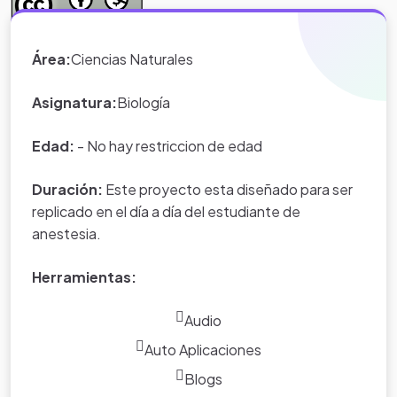
*Nota:
toda la información que
Área:
Ciencias Naturales
aparece en los Proyectos de Clase
y WebQuest del portal educativo
Asignatura:
Biología
Eduteka es creada por los usuarios
del portal.
Edad:
- No hay restriccion de edad
Duración:
Este proyecto esta diseñado para ser
replicado en el día a día del estudiante de
anestesia.
Herramientas:
Audio
Auto Aplicaciones
Blogs