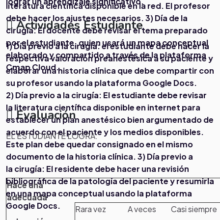
lograr un aprendizaje significativo.
literatura científica disponible en la red. El profesor
debe hacer los ajustes necesarios.
3) Día de la
Actividades Estudiante
cirugía: El docente debe revisar el tema preparado
por el estudiante, quien usará un mapa conceptual
1) Día previo a la cirugía: el estudiante debe hacer la
elaborado y compartido a través de la plataforma
respectiva valoración preanestésica a su paciente y
Cmap Cloud.
elaborar una historia clínica que debe compartir con
su profesor usando la plataforma Google Docs.
2) Día previo a la cirugía: El estudiante debe revisar
la literatura científica disponible en internet para
Evaluación
establecer un plan anestésico bien argumentado de
acuerdo con el paciente y los medios disponibles.
EL ESTUDIANTE LOGRA:
Este plan debe quedar consignado en el mismo
documento de la historia clínica.
3) Día previo a
la cirugía: El residente debe hacer una revisión
bibliográfica de la patología del paciente y resumirla
Hace una
en una mapa conceptual usando la plataforma
adecuada
Google Docs.
Rara vez
A veces
Casi siempre