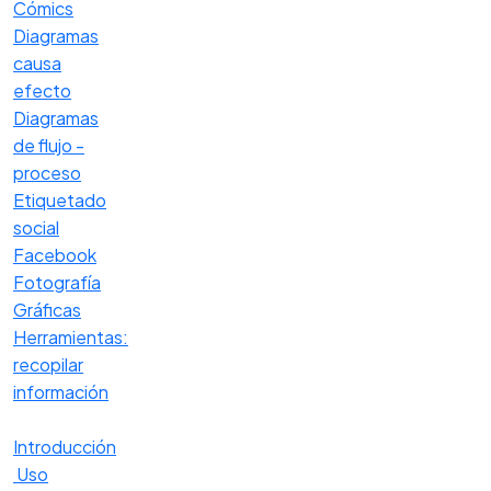
Cómics
Diagramas
causa
efecto
Diagramas
de flujo -
proceso
Etiquetado
social
Facebook
Fotografía
Gráficas
Herramientas:
recopilar
información
Introducción
Uso