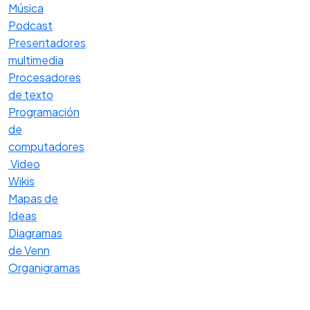
Música
Podcast
Presentadores
multimedia
Procesadores
de texto
Programación
de
computadores
Video
Wikis
Mapas de
Ideas
Diagramas
de Venn
Organigramas