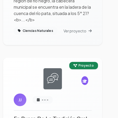
región de río negro, la cabecera
municipal se encuentra en la ladera de la
cuenca del río pata, situada a los 5° 21?
<b>...</b>
Ver proyecto
Ciencias Naturales
Ver proyecto completo
Proyecto
JJ
- - -