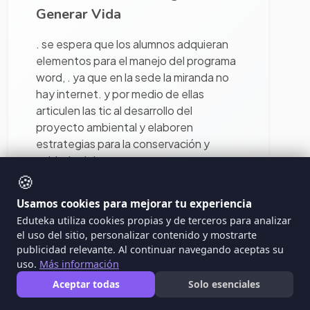
Generar Vida
. se espera que los alumnos adquieran
elementos para el manejo del programa
word, . ya que en la sede la miranda no
hay internet. y por medio de ellas
articulen las tic al desarrollo del
proyecto ambiental y elaboren
estrategias para la conservación y
cuidado del agua.
🍪
Ver proyecto
Ciencias Naturales
Usamos cookies para mejorar tu experiencia
Eduteka utiliza cookies propias y de terceros para analizar
el uso del sitio, personalizar contenido y mostrarte
publicidad relevante. Al continuar navegando aceptas su
uso.
Más información
Aceptar todas
Solo esenciales
445
446
447
448