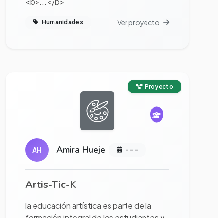
<b>...</b>
Ver proyecto
Humanidades
Ver proyecto completo
Proyecto
Amira Hueje
AH
- - -
Artis-Tic-K
la educación artística es parte de la
formación integral de los estudiantes y