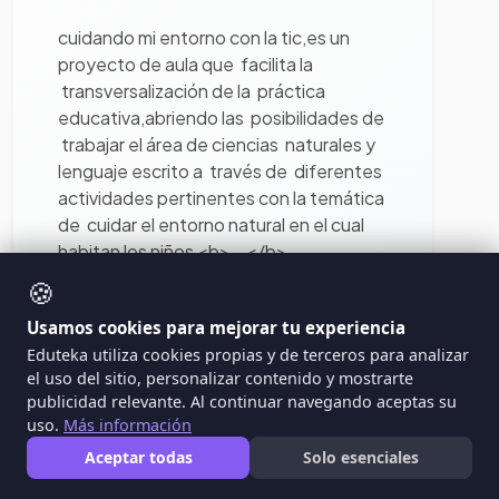
cuidando mi entorno con la tic,es un
proyecto de aula que facilita la
transversalización de la práctica
educativa,abriendo las posibilidades de
trabajar el área de ciencias naturales y
lenguaje escrito a través de diferentes
actividades pertinentes con la temática
de cuidar el entorno natural en el cual
habitan los niños <b>...</b>
🍪
Ver proyecto
Ciencias Naturales
Usamos cookies para mejorar tu experiencia
Eduteka utiliza cookies propias y de terceros para analizar
el uso del sitio, personalizar contenido y mostrarte
publicidad relevante. Al continuar navegando aceptas su
uso.
Más información
Aceptar todas
Solo esenciales
444
445
446
447