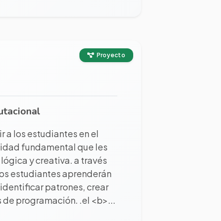
Proyecto
utacional
r a los estudiantes en el
idad fundamental que les
ógica y creativa. a través
los estudiantes aprenderán
entificar patrones, crear
 de programación. .el <b>...