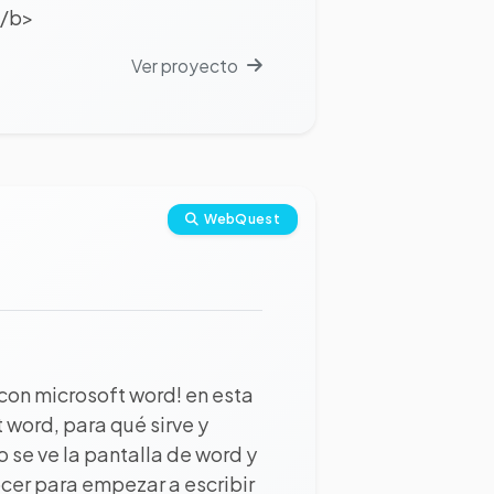
</b>
Ver proyecto
WebQuest
 con microsoft word! en esta
word, para qué sirve y
se ve la pantalla de word y
cer para empezar a escribir