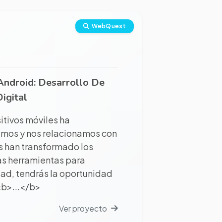
WebQuest
Android: Desarrollo De
igital
sitivos móviles ha
emos y nos relacionamos con
es han transformado los
as herramientas para
dad, tendrás la oportunidad
<b>...</b>
Ver proyecto