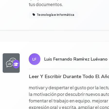
tus documentos.
Tecnología e Informática
r proyecto completo
Luis Fernando Ramírez Luévano
LF
Leer Y Escribir Durante Todo El Añ
motivar y despertar el gusto por la lec
la motivación por descubrir nuevos auto
fomentar el trabajo en equipo. mejorar 
expresión oral y escrita. ampliar el con