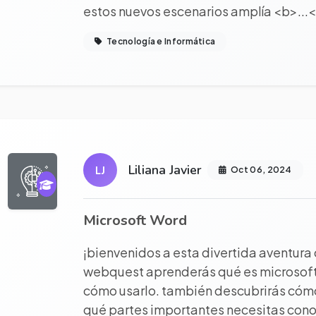
estos nuevos escenarios amplía <b>...
Tecnología e Informática
r proyecto completo
Liliana Javier
LJ
Oct 06, 2024
Microsoft Word
¡bienvenidos a esta divertida aventura
webquest aprenderás qué es microsoft 
cómo usarlo. también descubrirás cómo 
qué partes importantes necesitas cono