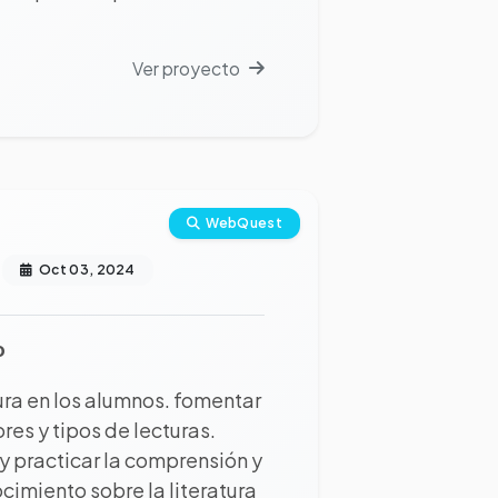
Ver proyecto
WebQuest
Oct 03, 2024
o
tura en los alumnos. fomentar
res y tipos de lecturas.
y practicar la comprensión y
ocimiento sobre la literatura