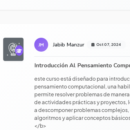
r proyecto completo
Jabib Manzur
JM
Oct 07, 2024
Introducción Al Pensamiento Comp
este curso está diseñado para introduci
pensamiento computacional, una habil
permite resolver problemas de manera l
de actividades prácticas y proyectos, 
a descomponer problemas complejos, id
algoritmos y aplicar conceptos básicos
</b>