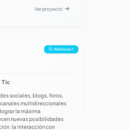
Ver proyecto
WebQuest
 Tic
edes sociales, blogs, foros,
 canales multidireccionales
 lograr la máxima
frecen nuevas posibilidades
ión. la interacción con