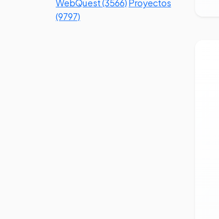
WebQuest (3566)
Proyectos
(9797)
Ve