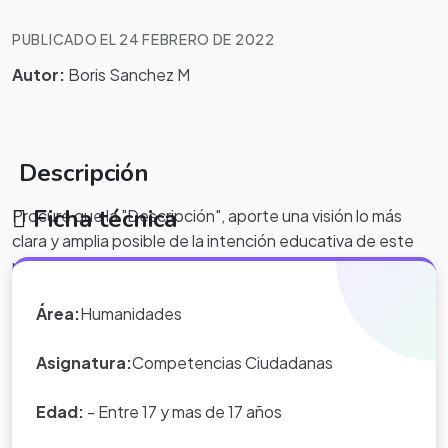
PUBLICADO EL 24 FEBRERO DE 2022
Autor:
Boris Sanchez M
Descripción
Ficha técnica
Procure que la "Descripción", aporte una visión lo más
clara y amplia posible de la intención educativa de este
proyecto, y los objetivos de aprendizaje que pretende
lograr.
Área:
Humanidades
Asignatura:
Competencias Ciudadanas
Edad:
- Entre 17 y mas de 17 años