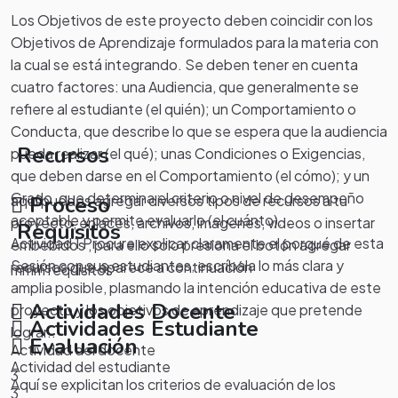
Los Objetivos de este proyecto deben coincidir con los
Objetivos de Aprendizaje formulados para la materia con
la cual se está integrando. Se deben tener en cuenta
cuatro factores: una Audiencia, que generalmente se
refiere al estudiante (el quién); un Comportamiento o
Conducta, que describe lo que se espera que la audiencia
Recursos
pueda realizar (el qué); unas Condiciones o Exigencias,
que deben darse en el Comportamiento (el cómo); y un
Grado, que determina el criterio o nivel de desempeño
aquí puedes agregar diversos tipos de recursos a tu
Proceso
aceptable y permite evaluarlo (el cuánto)...
proyecto, enlaces, archivos, imagenes, videos o insertar
Requisitos
Actividad 1 Procure explicar claramente el porqué de esta
embebidos , para ello solo presiona el botón agregar
Sesión con sus estudiantes, escríbala lo más clara y
recursos que aparece a continuación
mmm requisitos
amplia posible, plasmando la intención educativa de este
Actividades Docente
proyecto y los objetivos de aprendizaje que pretende
Actividades Estudiante
lograr..
Evaluación
Actividad del docente
Actividad del estudiante
3
Aquí se explicitan los criterios de evaluación de los
3