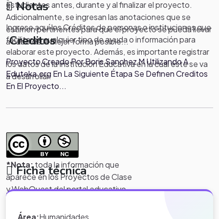
Notas
estudiantes antes, durante y al finalizar el proyecto.
3
Adicionalmente, se ingresan las anotaciones que se
Ingrese aquí los Créditos de personas o instituciones que
estimen pertinentes para que el proyecto se pueda llevar
Creditos
facilitaron cualquier tipo de ayuda o información para
a cabo de la mejor forma posible...
elaborar este proyecto. Además, es importante registrar
Proyecto Creado Por Boris Sanchez M Utilizando A
los datos de la Institución Educativa en la cual éste se va
Eduteka.org En La Siguiente Étapa Se Definen Creditos
a desarrollar.
En El Proyecto...
*Nota:
toda la información que
Ficha técnica
aparece en los Proyectos de Clase
y WebQuest del portal educativo
Eduteka es creada por los usuarios
del portal.
Área:
Humanidades