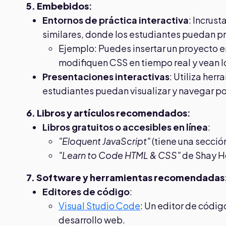
5. Embebidos
:
Entornos de práctica interactiva
: Incrus
similares, donde los estudiantes puedan pr
Ejemplo: Puedes insertar un proyecto
modifiquen CSS en tiempo real y vean lo
Presentaciones interactivas
: Utiliza her
estudiantes puedan visualizar y navegar por
6. Libros y artículos recomendados
:
Libros gratuitos o accesibles en línea
:
"Eloquent JavaScript"
(tiene una secció
"Learn to Code HTML & CSS"
de Shay H
7. Software y herramientas recomendadas
Editores de código
:
Visual Studio Code
: Un editor de códig
desarrollo web.