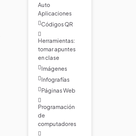
Auto
Aplicaciones
Códigos QR
o
Herramientas:
tomar apuntes
en clase
Imágenes
Infografías
Páginas Web
Programación
de
computadores