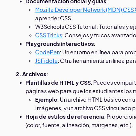
Documentación oficial y guías
:
Mozilla Developer Network (MDN) CSS
aprender CSS.
W3Schools CSS Tutorial: Tutoriales y 
CSS Tricks
: Consejos y trucos avanzad
Playgrounds interactivos
:
CodePen
: Un entorno en línea para pr
JSFiddle
: Otra herramienta en línea pa
2. Archivos
:
Plantillas de HTML y CSS
: Puedes compart
páginas web para que los estudiantes los 
Ejemplo
: Un archivo HTML básico con u
imágenes, y un archivo CSS vinculado pa
Hoja de estilos de referencia
: Proporcio
(color, fuente, alineación, márgenes, etc.).