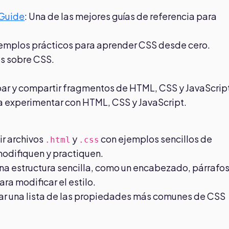
 Guide
: Una de las mejores guías de referencia para
ejemplos prácticos para aprender CSS desde cero.
os sobre CSS.
obar y compartir fragmentos de HTML, CSS y JavaScrip
ra experimentar con HTML, CSS y JavaScript.
ir archivos
y
con ejemplos sencillos de
.html
.css
modifiquen y practiquen.
na estructura sencilla, como un encabezado, párrafos
ra modificar el estilo.
nar una lista de las propiedades más comunes de CSS