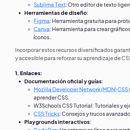
Sublime Text
: Otro editor de texto lige
Herramientas de diseño
:
Figma
: Herramienta gratuita para proto
Canva
: Herramienta para crear gráfico
íconos.
Incorporar estos recursos diversificados garan
y accesible para reforzar su aprendizaje de CS
1. Enlaces
:
Documentación oficial y guías
:
Mozilla Developer Network (MDN) CSS
aprender CSS.
W3Schools CSS Tutorial: Tutoriales y 
CSS Tricks
: Consejos y trucos avanzad
Playgrounds interactivos
:
CodePen
: Un entorno en línea para pr