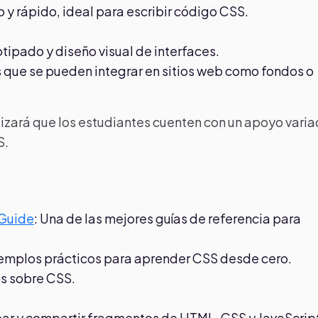
ro y rápido, ideal para escribir código CSS.
tipado y diseño visual de interfaces.
s que se pueden integrar en sitios web como fondos o
tizará que los estudiantes cuenten con un apoyo vari
S.
 Guide
: Una de las mejores guías de referencia para
ejemplos prácticos para aprender CSS desde cero.
os sobre CSS.
obar y compartir fragmentos de HTML, CSS y JavaScrip