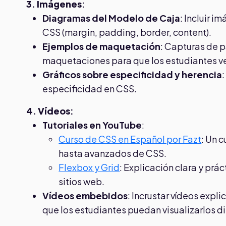
3. Imágenes
:
Diagramas del Modelo de Caja
: Incluir 
CSS (margin, padding, border, content).
Ejemplos de maquetación
: Capturas de p
maquetaciones para que los estudiantes v
Gráficos sobre especificidad y herencia
especificidad en CSS.
4. Vídeos
:
Tutoriales en YouTube
:
Curso de CSS en Español por Fazt
: Un 
hasta avanzados de CSS.
Flexbox y Grid
: Explicación clara y prá
sitios web.
Vídeos embebidos
: Incrustar vídeos exp
que los estudiantes puedan visualizarlos 