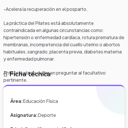
-Acelera la recuperación en el posparto.
La práctica del Pilates está absolutamente
contraindicada en algunas circunstancias como:
hipertensión o enfermedad cardíaca, rotura prematura de
membranas, incompetencia del cuello uterino o abortos
habituales, sangrado, placenta previa, diabetes materna
y enfermedad pulmonar.
Ficha técnica
Ante la duda no dudar en preguntar al facultativo
pertinente.
Si tienes alguna pregunta al respecto, no dudes en
Área:
Educación Física
ponerte en contacto con nosotros, tu centro de
fisioterapia en barrio salamanca
en Madrid. Estaremos
Asignatura:
Deporte
encantados de ayudarte.
Creditos