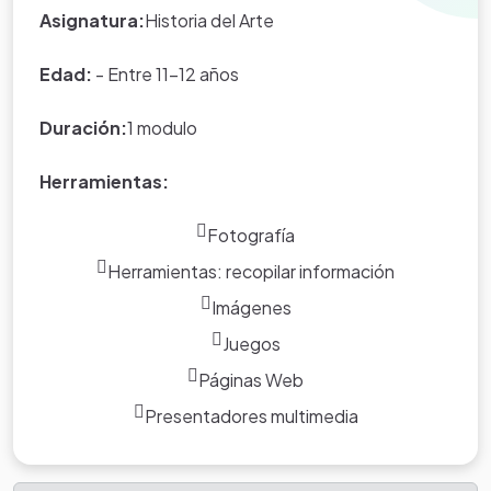
Eduteka es creada por los usuarios
Asignatura:
Historia del Arte
del portal.
Edad:
- Entre 11-12 años
Duración:
1 modulo
Herramientas:
Fotografía
Herramientas: recopilar información
Imágenes
Juegos
Páginas Web
Presentadores multimedia