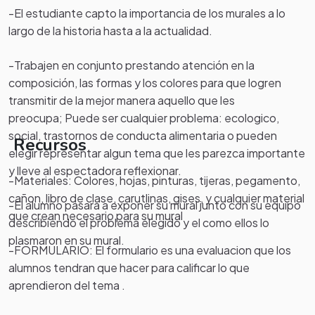
-El estudiante capto la importancia de los murales a lo
largo de la historia hasta a la actualidad.
-Trabajen en conjunto prestando atención en la
composición, las formas y los colores para que logren
transmitir de la mejor manera aquello que les
preocupa; Puede ser cualquier problema: ecologico,
social, trastornos de conducta alimentaria o pueden
Recursos
elegir representar algun tema que les parezca importante
y lleve al espectadora reflexionar.
-Materiales: Colores, hojas, pinturas, tijeras, pegamento,
cañon, libro de clase, carutlinas, gises, y cualquier material
-El alumno pasara a exponer su mural junto con su equipo
que crean necesario para su mural
describiendo el problema elegido y el como ellos lo
plasmaron en su mural.
-FORMULARIO: El formulario es una evaluacion que los
alumnos tendran que hacer para calificar lo que
aprendieron del tema .