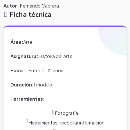
Autor:
Fernando Cabrera
Ficha técnica
Descripción
Área:
Arte
El alumno aprendera a reconocer y a utilizar en forma
creativa el lenguaje de la pintura mural.
Asignatura:
Historia del Arte
Edad:
- Entre 11-12 años
Duración:
1 modulo
Herramientas:
Fotografía
Herramientas: recopilar información