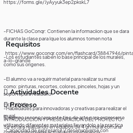
https://forms.gle/JyAyyuk3ep2pkskL7
-FICHAS GoConqr: Contienen la informaciion que se dara
durante la clase para lque los alumnos tomen nota
Requisitos
https://www.goconqr.com/en/flashcard/38847946/pinta
-Los estudiantes saben lo base principal de los murales,
a-lo-grande
como sus origenes.
-El alumno va a requirir material para realizar su mural
como: pinturas, recortes, colores, pinceles, hojas y un
Actividades Docente
soportepara realizarlo.
Proceso
EXPLICAR
-Habilidades para innovadoras y creativas para realizar el
mural.
El alumno reconocera este tipo de arte para expresarse
INTRODUCCION Y PRESENTACION DEL PROYECTO:
utilizando diferentes materiales llevandolo a la practica
Se estara realizando en equipos de 4 un mural con una
-Capacidad de expresarse y desenvolverse con
con algun porblema actual de su preferencia.