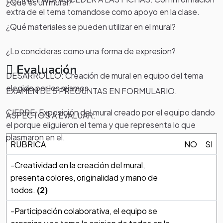
¿Qué es un mural?
extra de el tema tomandose como apoyo en la clase.
¿Qué materiales se pueden utilizar en el mural?
¿Lo concideras como una forma de expresion?
Evaluación
DESARROLLO: Creación de mural en equipo del tema
elegido por los mismos.
EXAMEN DE 5 PREGUNTAS EN FORMULARIO.
CIERRE: Exposición del mural creado por el equipo dando
ASPECTOS A EVALUAR:
el porque eliguieron el tema y que representa lo que
plasmaron en el.
RUBRICA
NO
SI
-Creatividad en la creación del mural,
presenta colores, originalidad y mano de
todos.
(2)
-Participación colaborativa, el equipo se