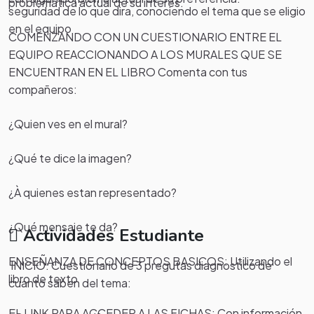
problematica actual de su interes.
seguridad de lo que dira, conociendo el tema que se eligio
en el equipo
COMENZANDO CON UN CUESTIONARIO ENTRE EL
EQUIPO REACCIONANDO A LOS MURALES QUE SE
ENCUENTRAN EN EL LIBRO Comenta con tus
compañeros:
¿Quien ves en el mural?
¿Qué te dice la imagen?
¿À quienes estan representado?
¿Qué mensaje te da?
Actividades Estudiante
ENSEÑANZA DE CONCEPTOS BASICOS: Utilizando el
INICIO: Cuestionario de 3 pregutas diagnostico de
libro de texto
cuanto saben del tema:
EL LINK PARA ACCEDER A LAS FICHAS: Con información