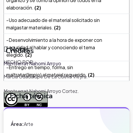
organizo y se tomo la opinion de todos en la
elaboración.
(2)
-Uso adecuado de el material solicitado sin
malgastar materiales.
(2)
-Desenvolvimiento a la hora de exponer con
seguridad al hablar y conociendo el tema
Notas
Creditos
elegido.
(2)
HECHO POR:
Montserrat Nahomi Arroyo
-Entrego en tiempo, forma, sin
maltratar(limpio) el mateial requerido.
(2)
Marcia Guadalupe De La Cueva Vieyra.
Montserrat Nahomi Arroyo Cortez.
Ficha técnica
*Nota:
toda la información que
aparece en los Proyectos de Clase
Área:
Arte
y WebQuest del portal educativo