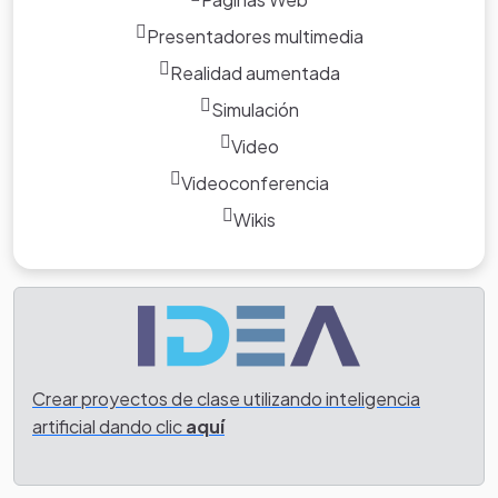
Presentadores multimedia
TOTAL
1
Realidad aumentada
Simulación
Video
Videoconferencia
Wikis
Crear proyectos de clase utilizando inteligencia
artificial dando clic
aquí