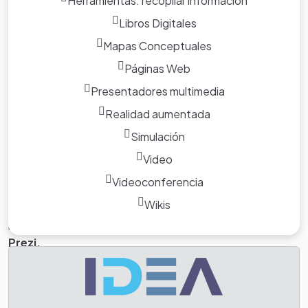
Herramientas: recopilar información
Libros Digitales
Mapas Conceptuales
Páginas Web
Presentadores multimedia
Realidad aumentada
Tarea
Simulación
Tarea 1:
Realicé una presentación interactiva sobre los
Video
conceptos de los cuerpos geometricos solidos y planos
Videoconferencia
en grupos de cuatro integrantes, Para elaborar dicha
Wikis
actividad puede utilizar una de las siguientes
herramientas tecnologicas:
Nearpod, Canva, Emaze o
Prezi.
Tarea 2:
Elabore un video sobre la explicación de como
estamos rodeados de cuerpos geometricos y sus