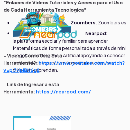
"Enlaces de Videos Tutoriales y Acceso para el Uso
de Cada Herramienta Tecnologíca"
Zoombers:
Zoombers es
Nearpod:
la plataforma escolar y familiar para aprender
Matemáticas de forma personalizada a través de mini
juegos con Inteligencia Artificial apoyando a conocer
- Video ¿Como Usar Esta
las habilidades de cada niño y niña, mientras se
Herramienta?:
https://www.youtube.com/watch?
divierten y aprenden.
v=pi7HplBK6g8
- Link de Ingresar a esta
Herramienta:
https://nearpod.com/