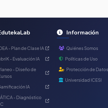
dutekaLab
Información
DEA - Plan de Clase IA
Quiénes Somos
briK - Evaluación IA
Políticas de Uso
laneo - Diseño de
Protección de Dato
ursos
Universidad ICESI
amificación IA
ÁTICA - Diagnóstico
IC