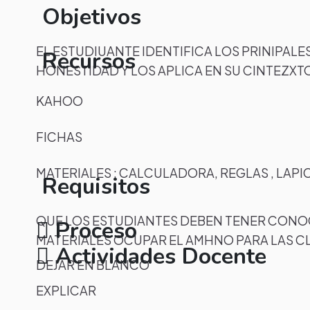
Objetivos
EL ESTUDIUANTE IDENTIFICA LOS PRINIPAL
Recursos
HONESTIDAD Y LOS APLICA EN SU CINTEZX
KAHOO
FICHAS
MATERIALES : CALCULADORA, REGLAS , LAP
Requisitos
QUE LOS ESTUDIANTES DEBEN TENER CONO
Proceso
MATERIALES OCUPAR EL AMHNO PARA LAS C
Actividades Docente
DEJAR EN BLANCO
EXPLICAR