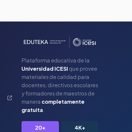
Plataforma educativa de la
Universidad ICESI
que provee
materiales de calidad para
s
docentes, directivos escolares
y formadores de maestros de
manera
completamente
gratuita
.
20+
4K+