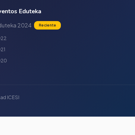
entos Eduteka
duteka 2024
Reciente
022
21
020
ad ICESI