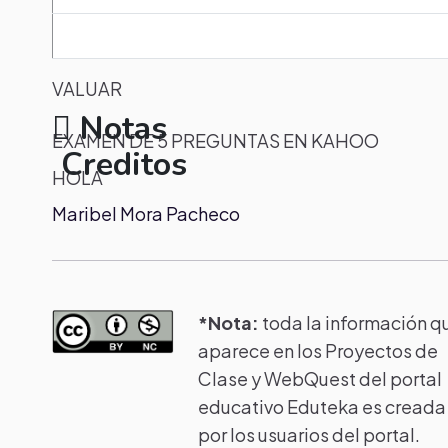
VALUAR
Notas
EXAMEN DE 5 PREGUNTAS EN KAHOO
Creditos
HOLA
Maribel Mora Pacheco
*Nota:
toda la información q
aparece en los Proyectos de
Clase y WebQuest del portal
educativo Eduteka es creada
por los usuarios del portal.