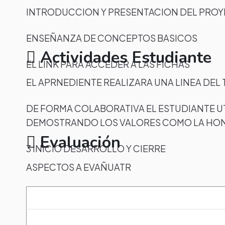
INTRODUCCION Y PRESENTACION DEL PRO
ENSEÑANZA DE CONCEPTOS BASICOS
Actividades Estudiante
EL LINK PARA ACCEDER A LAS FICHAS
EL APRNEDIENTE REALIZARA UNA LINEA DEL
DE FORMA COLABORATIVA EL ESTUDIANTE UT
DEMOSTRANDO LOS VALORES COMO LA HON
Evaluación
3 INICIO DESARROLLO Y CIERRE
ASPECTOS A EVAÑUATR