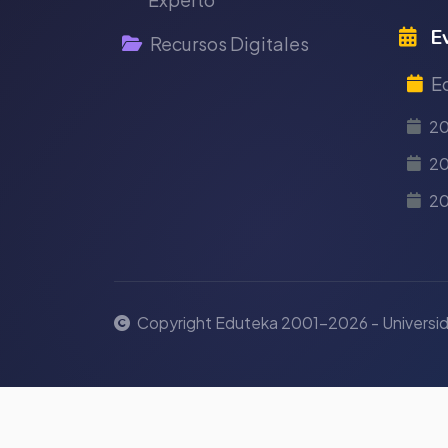
Ev
Recursos Digitales
E
2
20
2
Copyright Eduteka 2001-2026 - Universid