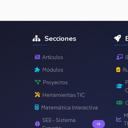
Secciones
E
Artículos
I
Módulos
Ru
Proyectos
P
C
Herramientas TIC
G
Matemática Interactiva
M
SEE - Sistema
T
IA
Experto