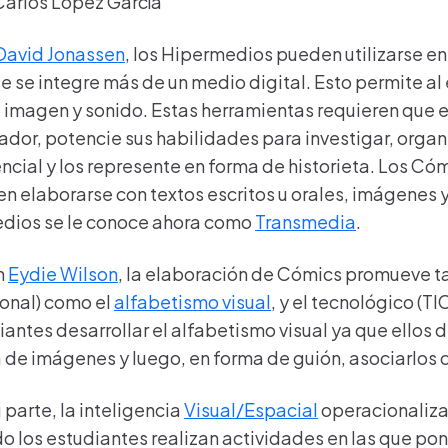
Carlos López García
David Jonassen
, los Hipermedios pueden utilizarse e
ue se integre más de un medio digital. Esto permite al
, imagen y sonido. Estas herramientas requieren que
ador, potencie sus habilidades para investigar, orga
ncial y los represente en forma de historieta. Los Có
n elaborarse con textos escritos u orales, imágenes 
dios se le conoce ahora como
Transmedia
.
n
Eydie Wilson
, la elaboración de Cómics promueve ta
ional) como el
alfabetismo visual
, y el tecnológico (T
iantes desarrollar el alfabetismo visual ya que ello
 de imágenes y luego, en forma de guión, asociarlos 
 parte, la inteligencia
Visual/Espacial
operacionaliza
o los estudiantes realizan actividades en las que p