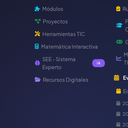
Módulos
Ru
Proyectos
P
C
Herramientas TIC
G
Matemática Interactiva
M
SEE - Sistema
T
IA
Experto
Ev
Recursos Digitales
E
2
20
2