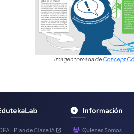
Imagen tomada de
Concept Có
dutekaLab
Información
DEA - Plan de Clase IA
Quiénes Somos