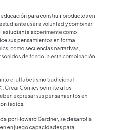
n educación para construir productos en
 estudiante usar a voluntad y combinar:
 el estudiante experimente como
nice sus pensamientos en forma
mics, como secuencias narrativas,
y sonidos de fondo; a esta combinación
nto el alfabetismo tradicional
IC). Crear Cómics permite a los
s deben expresar sus pensamientos en
con textos.
da por Howard Gardner, se desarrolla
onen en juego capacidades para