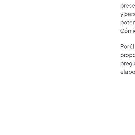
prese
y per
poten
Cómi
Por úl
propo
pregu
elabo