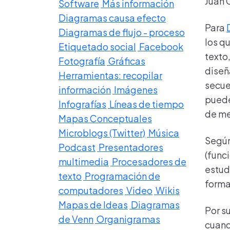
Juan 
Software
Más información
Diagramas causa efecto
Para
Diagramas de flujo - proceso
los q
Etiquetado social
Facebook
texto
Fotografía
Gráficas
diseñ
Herramientas: recopilar
secue
información
Imágenes
puede
Infografías
Líneas de tiempo
de me
Mapas Conceptuales
Microblogs (Twitter)
Música
Segú
Podcast
Presentadores
(func
multimedia
Procesadores de
estud
texto
Programación de
forma
computadores
Video
Wikis
Mapas de Ideas
Diagramas
Por su
de Venn
Organigramas
cuand