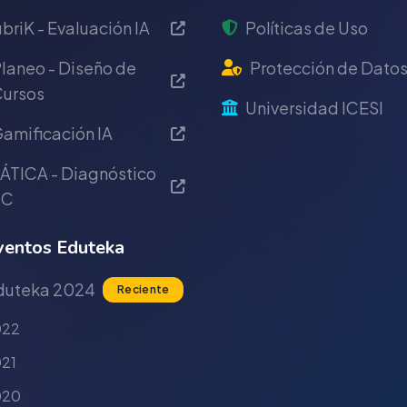
briK - Evaluación IA
Políticas de Uso
laneo - Diseño de
Protección de Dato
ursos
Universidad ICESI
amificación IA
ÁTICA - Diagnóstico
IC
entos Eduteka
duteka 2024
Reciente
022
21
020