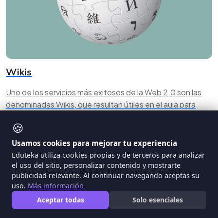
Wikis
Uno de los servicios más exitosos de la Web 2.0 son las
denominadas Wikis, que resultan útiles en el aula para
elaborar y reelaborar primeras versiones de trabajos, así
🍪
como para compartir tareas en curso. Este documento
ofrece tanto una reseña de herramientas digitales para
Usamos cookies para mejorar tu experiencia
crear Wikis, como un conjunto de escenarios educativos
Eduteka utiliza cookies propias y de terceros para analizar
en los cuales se utilizan éstas, en varias asignaturas y
el uso del sitio, personalizar contenido y mostrarte
publicidad relevante. Al continuar navegando aceptas su
grados escolares, indicando el momento de la clase para
uso.
Más información
hacerlo y la intención de su uso.
Aceptar todas
Solo esenciales