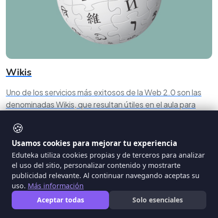
Wikis
Uno de los servicios más exitosos de la Web 2.0 son las
denominadas Wikis, que resultan útiles en el aula para
elaborar y reelaborar primeras versiones de trabajos, así
🍪
como para compartir tareas en curso. Este documento
ofrece tanto una reseña de herramientas digitales para
Usamos cookies para mejorar tu experiencia
crear Wikis, como un conjunto de escenarios educativos
Eduteka utiliza cookies propias y de terceros para analizar
en los cuales se utilizan éstas, en varias asignaturas y
el uso del sitio, personalizar contenido y mostrarte
publicidad relevante. Al continuar navegando aceptas su
grados escolares, indicando el momento de la clase para
uso.
Más información
hacerlo y la intención de su uso.
Aceptar todas
Solo esenciales