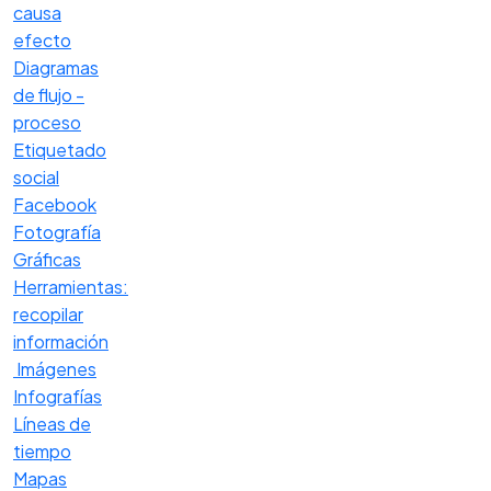
causa
efecto
Diagramas
de flujo -
proceso
Etiquetado
social
Facebook
Fotografía
Gráficas
Herramientas:
recopilar
información
Imágenes
Infografías
Líneas de
tiempo
Mapas