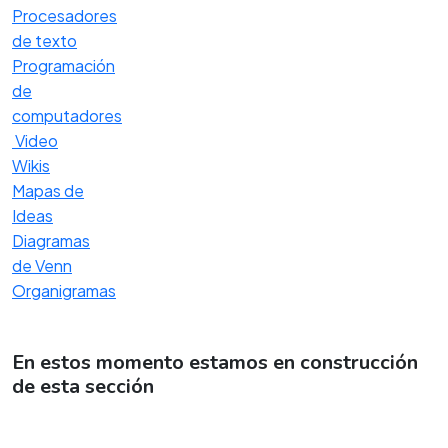
Procesadores
de texto
Programación
de
computadores
Video
Wikis
Mapas de
Ideas
Diagramas
de Venn
Organigramas
En estos momento estamos en construcción
de esta sección