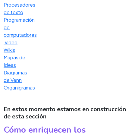
Procesadores
de texto
Programación
de
computadores
Video
Wikis
Mapas de
Ideas
Diagramas
de Venn
Organigramas
En estos momento estamos en construcción
de esta sección
Cómo enriquecen los