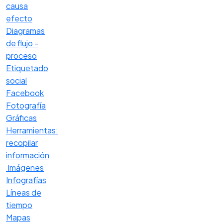
causa
efecto
Diagramas
de flujo -
proceso
Etiquetado
social
Facebook
Fotografía
Gráficas
Herramientas:
recopilar
información
Imágenes
Infografías
Líneas de
tiempo
Mapas