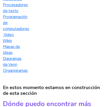
Procesadores
de texto
Programación
de
computadores
Video
Wikis
Mapas de
Ideas
Diagramas
de Venn
Organigramas
En estos momento estamos en construcción
de esta sección
Dónde puedo encontrar más