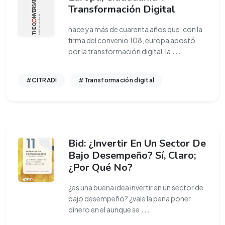
Transformación Digital
hace ya más de cuarenta años que, con la
firma del convenio 108, europa apostó
por la transformación digital. la
...
#CITRADI
#Transformación digital
Bid: ¿Invertir En Un Sector De
Bajo Desempeño? Sí, Claro;
¿Por Qué No?
¿es una buena idea invertir en un sector de
bajo desempeño? ¿vale la pena poner
dinero en el aunque se
...