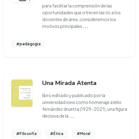
para facilitar la comprensión de las
oportunidades que ofrecen las tic a los
docentes de área, consideremos los
motivos principales
...
#pedagogia
Una Mirada Atenta
libro editado y publicado por la
universidad icesi como homenaje a lelio
fernández druetta (1929-2021), una figura
decisiva de la
...
#Filosofía
#Ética
#Moral