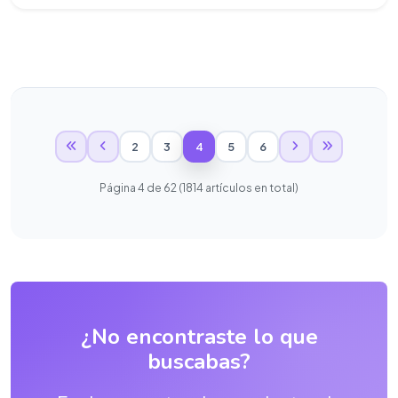
2
3
4
5
6
Página 4 de 62 (1814 artículos en total)
¿No encontraste lo que
buscabas?