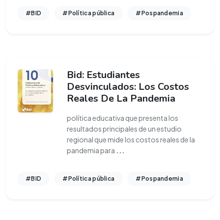
#BID
#Política pública
#Pospandemia
Bid: Estudiantes
Desvinculados: Los Costos
Reales De La Pandemia
política educativa que presenta los
resultados principales de un estudio
regional que mide los costos reales de la
pandemia para
...
#BID
#Política pública
#Pospandemia