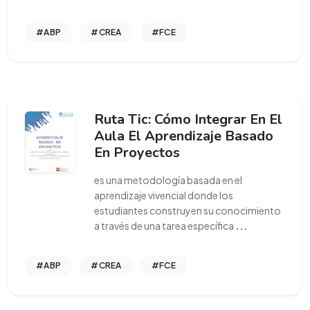
#ABP
#CREA
#FCE
Ruta Tic: Cómo Integrar En El
Aula El Aprendizaje Basado
En Proyectos
es una metodología basada en el
aprendizaje vivencial donde los
estudiantes construyen su conocimiento
a través de una tarea específica
...
#ABP
#CREA
#FCE