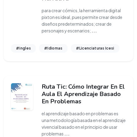
para crear cómics, la herramienta digital
pixton es ideal, pues permite crear desde
diseños predeterminados; crear de
personajes y escenarios;
...
#ingles
#Idiomas
#Licenciaturas Icesi
Ruta Tic: Cómo Integrar En El
Aula El Aprendizaje Basado
En Problemas
el aprendizaje basado en problemas es
una metodología basada en el aprendizaje
vivencial basado en el principio de usar
problemas
...