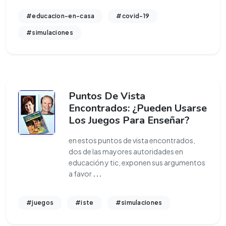
#educacion-en-casa
#covid-19
#simulaciones
Puntos De Vista
Encontrados: ¿Pueden Usarse
Los Juegos Para Enseñar?
en estos puntos de vista encontrados,
dos de las mayores autoridades en
educación y tic, exponen sus argumentos
a favor
...
#juegos
#iste
#simulaciones